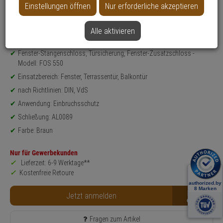
Einstellungen öffnen
Nur erforderliche akzeptieren
Datenblatt drucken
Alle aktivieren
Produktinformationen
Sicherheitslevel: 10
Fenster-Stangenschloss, Türsicherung, Fenster-Zusatzschloss -
Modell: FOS 550
Einsatzbereich: Fenster, Terrassentür, Balkontür
nach Richtlinien: DIN, VdS
Anwendung: Einbruchsschutz
Schließung: AL0089
Farbe: Braun
Nur für Gewerbekunden
Lieferzeit: 6-9 Werktage**
Kostenfreie Retoure
B2B
Jetzt anmelden
Fragen zum Artikel