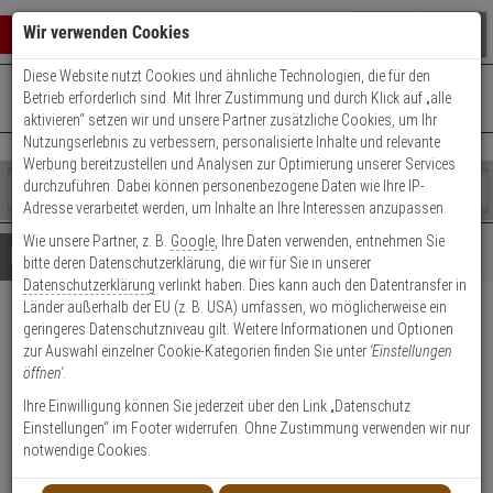
Warenkorb schließen
Suche öffnen
Warenko
Wir verwenden Cookies
Diese Website nutzt Cookies und ähnliche Technologien, die für den
+49 (0)821 899 493-0
Mo. - Do.: 8:00 - 16:30 | Fr.: 8:00 - 14:00 Uhr
0 ARTIKEL IM WARENKORB
Betrieb erforderlich sind. Mit Ihrer Zustimmung und durch Klick auf „alle
Kontaktservice nutzen
aktivieren“ setzen wir und unsere Partner zusätzliche Cookies, um Ihr
Ihr Warenkorb ist momentan leer.
Ergebnisse (
)
Nutzungserlebnis zu verbessern, personalisierte Inhalte und relevante
Fertig
Werbung bereitzustellen und Analysen zur Optimierung unserer Services
Shop
durchzuführen. Dabei können personenbezogene Daten wie Ihre IP-
durchsuchen
Adresse verarbeitet werden, um Inhalte an Ihre Interessen anzupassen.
Bitte
Es
Wie unsere Partner, z. B.
Google
, Ihre Daten verwenden, entnehmen Sie
geben
wurde
Details
Beratung
bitte deren Datenschutzerklärung, die wir für Sie in unserer
Sie
noch
Datenschutzerklärung
verlinkt haben. Dies kann auch den Datentransfer in
mindestens
Kategorien
Länder außerhalb der EU (z. B. USA) umfassen, wo möglicherweise ein
3
Suche
ABUS FOS550 B AL0089
geringeres Datenschutzniveau gilt. Weitere Informationen und Optionen
Zeichen
gestartet
zur Auswahl einzelner Cookie-Kategorien finden Sie unter
'Einstellungen
ein,
Fenster-Stangenschloss braun
öffnen'
.
um
die
Ihre Einwilligung können Sie jederzeit über den Link „Datenschutz
Produktmerkmale
Suche
Einstellungen“ im Footer widerrufen. Ohne Zustimmung verwenden wir nur
zu
notwendige Cookies.
starten.