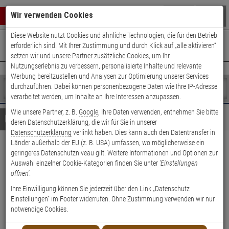
Warenkorb schließen
Suche öffnen
Warenko
Wir verwenden Cookies
Diese Website nutzt Cookies und ähnliche Technologien, die für den Betrieb
+49 (0)821 899 493-0
Mo. - Do.: 8:00 - 16:30 | Fr.: 8:00 - 14:00 Uhr
0 ARTIKEL IM WARENKORB
erforderlich sind. Mit Ihrer Zustimmung und durch Klick auf „alle aktivieren“
Kontaktservice nutzen
setzen wir und unsere Partner zusätzliche Cookies, um Ihr
Ihr Warenkorb ist momentan leer.
Ergebnisse (
)
Nutzungserlebnis zu verbessern, personalisierte Inhalte und relevante
Fertig
Werbung bereitzustellen und Analysen zur Optimierung unserer Services
Shop
durchzuführen. Dabei können personenbezogene Daten wie Ihre IP-Adresse
durchsuchen
verarbeitet werden, um Inhalte an Ihre Interessen anzupassen.
Bitte
Es
Wie unsere Partner, z. B.
Google
, Ihre Daten verwenden, entnehmen Sie bitte
geben
wurde
Details
Beratung
deren Datenschutzerklärung, die wir für Sie in unserer
Sie
noch
Datenschutzerklärung
verlinkt haben. Dies kann auch den Datentransfer in
mindestens
Kategorien
Länder außerhalb der EU (z. B. USA) umfassen, wo möglicherweise ein
3
Suche
Abus FTR70 W AL0125
geringeres Datenschutzniveau gilt. Weitere Informationen und Optionen zur
Zeichen
gestartet
Auswahl einzelner Cookie-Kategorien finden Sie unter
'Einstellungen
ein,
Fenster-Zusatzsicherung
öffnen'
.
um
die
Ihre Einwilligung können Sie jederzeit über den Link „Datenschutz
Produktmerkmale
Suche
Einstellungen“ im Footer widerrufen. Ohne Zustimmung verwenden wir nur
zu
notwendige Cookies.
Datenblatt drucken
starten.