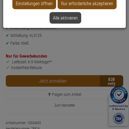
Produktinformationen
Einstellungen öffnen
Nur erforderliche akzeptieren
Sicherheitslevel: 4
Fenster-Zusatzschloss - Modell: FTR 70
Alle aktivieren
Einsatzbereich: Fenster
Anwendung: Einbruchsschutz
Schließung: AL0125
Farbe: Weiß
Nur für Gewerbekunden
Lieferzeit: 6-9 Werktage**
Kostenfreie Retoure
B2B
Jetzt anmelden
Fragen zum Artikel
Zum Merkzettel
Artikelnummer: 10034653
Herstellernummer:
78816