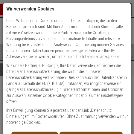
Warenkorb schließen
Suche öffnen
Warenko
Wir verwenden Cookies
Diese Website nutzt Cookies und ähnliche Technologien, die für den
+49 (0)821 899 493-0
Mo. - Do.: 8:00 - 16:30 | Fr.: 8:00 - 14:00 Uhr
0 ARTIKEL IM WARENKORB
Betrieb erforderlich sind. Mit Ihrer Zustimmung und durch Klick auf „alle
Kontaktservice nutzen
aktivieren“ setzen wir und unsere Partner zusätzliche Cookies, um Ihr
Ihr Warenkorb ist momentan leer.
Ergebnisse (
)
Nutzungserlebnis zu verbessern, personalisierte Inhalte und relevante
Fertig
Werbung bereitzustellen und Analysen zur Optimierung unserer Services
Shop
durchzuführen. Dabei können personenbezogene Daten wie Ihre IP-
durchsuchen
Adresse verarbeitet werden, um Inhalte an Ihre Interessen anzupassen.
Bitte
Es
Wie unsere Partner, z. B.
Google
, Ihre Daten verwenden, entnehmen Sie
geben
wurde
Details
Beratung
bitte deren Datenschutzerklärung, die wir für Sie in unserer
Sie
noch
Datenschutzerklärung
verlinkt haben. Dies kann auch den Datentransfer in
mindestens
Kategorien
Länder außerhalb der EU (z. B. USA) umfassen, wo möglicherweise ein
3
Suche
Abus FTR90 W AL0125
geringeres Datenschutzniveau gilt. Weitere Informationen und Optionen
Zeichen
gestartet
zur Auswahl einzelner Cookie-Kategorien finden Sie unter
'Einstellungen
ein,
Fenster-Zusatzsicherung
öffnen'
.
um
die
Ihre Einwilligung können Sie jederzeit über den Link „Datenschutz
Produktmerkmale
Suche
Einstellungen“ im Footer widerrufen. Ohne Zustimmung verwenden wir nur
zu
notwendige Cookies.
Datenblatt drucken
starten.