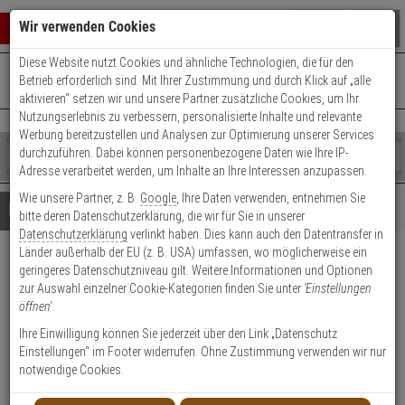
Warenkorb schließen
Suche öffnen
Warenko
Wir verwenden Cookies
Diese Website nutzt Cookies und ähnliche Technologien, die für den
+49 (0)821 899 493-0
Mo. - Do.: 8:00 - 16:30 | Fr.: 8:00 - 14:00 Uhr
0 ARTIKEL IM WARENKORB
Betrieb erforderlich sind. Mit Ihrer Zustimmung und durch Klick auf „alle
Kontaktservice nutzen
aktivieren“ setzen wir und unsere Partner zusätzliche Cookies, um Ihr
Ihr Warenkorb ist momentan leer.
Ergebnisse (
)
Nutzungserlebnis zu verbessern, personalisierte Inhalte und relevante
Fertig
Werbung bereitzustellen und Analysen zur Optimierung unserer Services
Shop
durchzuführen. Dabei können personenbezogene Daten wie Ihre IP-
durchsuchen
Adresse verarbeitet werden, um Inhalte an Ihre Interessen anzupassen.
Bitte
Es
Wie unsere Partner, z. B.
Google
, Ihre Daten verwenden, entnehmen Sie
geben
wurde
Details
Beratung
bitte deren Datenschutzerklärung, die wir für Sie in unserer
Sie
noch
Datenschutzerklärung
verlinkt haben. Dies kann auch den Datentransfer in
mindestens
Kategorien
Länder außerhalb der EU (z. B. USA) umfassen, wo möglicherweise ein
3
Suche
ABUS FTS 206 B AL0089
geringeres Datenschutzniveau gilt. Weitere Informationen und Optionen
Zeichen
gestartet
zur Auswahl einzelner Cookie-Kategorien finden Sie unter
'Einstellungen
ein,
Fensterschloss stabil,braun
öffnen'
.
um
die
Ihre Einwilligung können Sie jederzeit über den Link „Datenschutz
Produktmerkmale
Suche
Einstellungen“ im Footer widerrufen. Ohne Zustimmung verwenden wir nur
zu
notwendige Cookies.
starten.