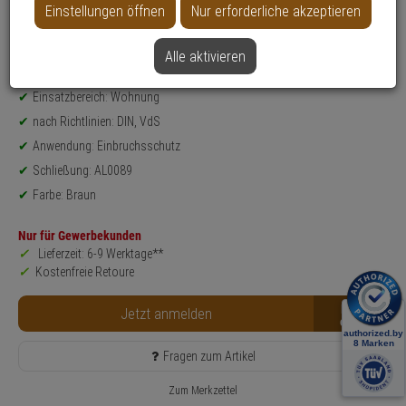
Einstellungen öffnen
Nur erforderliche akzeptieren
Datenblatt drucken
Alle aktivieren
Produktinformationen
Fenster-Zusatzschloss
Einsatzbereich: Wohnung
nach Richtlinien: DIN, VdS
Anwendung: Einbruchsschutz
Schließung: AL0089
Farbe: Braun
Nur für Gewerbekunden
Lieferzeit: 6-9 Werktage**
Kostenfreie Retoure
B2B
Jetzt anmelden
Fragen zum Artikel
Zum Merkzettel