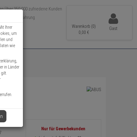
Über 350.000 zufriedene Kunden
r 15 Jahre Erfahrung
ler Versand
Warenkorb (0)
it Ihrer
Gast
0,
00
€
ookies, um
llen und
Daten wie
zerklärung,
er in Länder
gilt.
r
errufen.
en
Informationen
Nur für Gewerbekunden
7
zurück