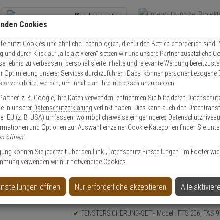
Kundencenter
enden Cookies
Übe
+49 (0)821 899 493-0
Schnel
Kontaktservice
nutzen
e nutzt Cookies und ähnliche Technologien, die für den Betrieb erforderlich sind. M
und durch Klick auf „alle aktivieren“ setzen wir und unsere Partner zusätzliche C
Mo. - Do.: 8:00 - 16:30 Fr. 8:00 - 14:00 Uhr
serlebnis zu verbessern, personalisierte Inhalte und relevante Werbung bereitzuste
r Optimierung unserer Services durchzuführen. Dabei können personenbezogene 
esse verarbeitet werden, um Inhalte an Ihre Interessen anzupassen.
Einbruchschutz
Abus FTS206 B + Abus FAS97 B Fenstersicherung Set
artner, z. B.
Google
, Ihre Daten verwenden, entnehmen Sie bitte deren Datenschut
Sie in unserer
Datenschutzerklärung
verlinkt haben. Dies kann auch den Datentransf
er EU (z. B. USA) umfassen, wo möglicherweise ein geringeres Datenschutzniveau 
ormationen und Optionen zur Auswahl einzelner Cookie-Kategorien finden Sie unte
en öffnen'
.
Fenstersicherung Set
ligung können Sie jederzeit über den Link „Datenschutz Einstellungen“ im Footer wid
mmung verwenden wir nur notwendige Cookies.
instellungen öffnen
Nur erforderliche akzeptieren
Alle aktivier
Produktinformationen
Sicherheitslevel: 10
FENSTERSICHERUNG-SET - Modell: FTS 206, FAS 9