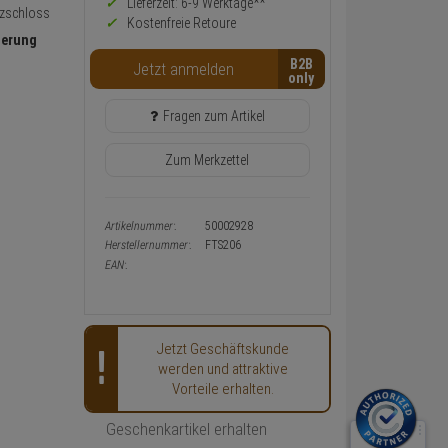
Preis,
Lieferzeit: 6-9 Werktage**
tzschloss
Verfügbakeit
Kostenfreie Retoure
und
herung
Warenkorb-
B2B
Jetzt anmelden
oder
Konfigurieren-
Button
Fragen zum Artikel
Zum Merkzettel
Artikelnummer:
50002928
Herstellernummer:
FTS206
EAN:
Jetzt Geschäftskunde
werden und attraktive
Vorteile erhalten.
Geschenkartikel erhalten