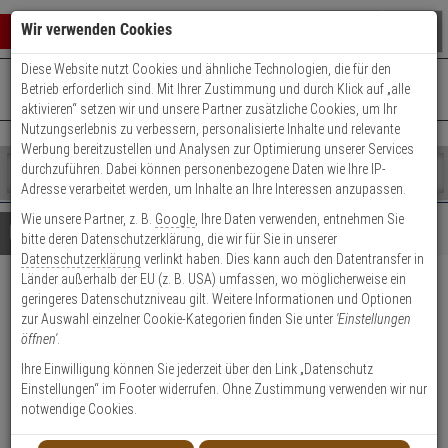
Warenkorb schließen
Suche öffnen
Warenko
Wir verwenden Cookies
Diese Website nutzt Cookies und ähnliche Technologien, die für den
+49 (0)821 899 493-0
Mo. - Do.: 8:00 - 16:30 | Fr.: 8:00 - 14:00 Uhr
0 ARTIKEL IM WARENKORB
Betrieb erforderlich sind. Mit Ihrer Zustimmung und durch Klick auf „alle
Kontaktservice nutzen
aktivieren“ setzen wir und unsere Partner zusätzliche Cookies, um Ihr
Ihr Warenkorb ist momentan leer.
Ergebnisse (
)
Nutzungserlebnis zu verbessern, personalisierte Inhalte und relevante
Fertig
Werbung bereitzustellen und Analysen zur Optimierung unserer Services
Shop
durchzuführen. Dabei können personenbezogene Daten wie Ihre IP-
durchsuchen
Adresse verarbeitet werden, um Inhalte an Ihre Interessen anzupassen.
Bitte
Es
Wie unsere Partner, z. B.
Google
, Ihre Daten verwenden, entnehmen Sie
geben
wurde
Details
Beratung
bitte deren Datenschutzerklärung, die wir für Sie in unserer
Sie
noch
Datenschutzerklärung
verlinkt haben. Dies kann auch den Datentransfer in
mindestens
Kategorien
Länder außerhalb der EU (z. B. USA) umfassen, wo möglicherweise ein
3
Suche
ABUS Funk-Sirene
geringeres Datenschutzniveau gilt. Weitere Informationen und Optionen
Zeichen
gestartet
zur Auswahl einzelner Cookie-Kategorien finden Sie unter
'Einstellungen
ein,
FUSG35000A B-Ware
öffnen'
.
um
die
Ihre Einwilligung können Sie jederzeit über den Link „Datenschutz
Produktmerkmale
Suche
B-Ware
Einstellungen“ im Footer widerrufen. Ohne Zustimmung verwenden wir nur
zu
notwendige Cookies.
starten.