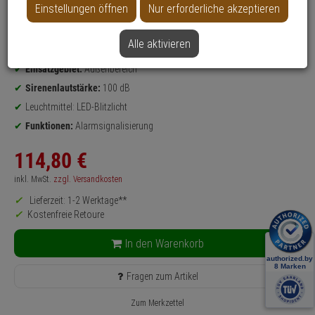
Datenblatt drucken
Einstellungen öffnen
Nur erforderliche akzeptieren
Produktinformationen
Zustand:
Siegel gebrochen, Lieferumfang nicht vollständig
Alle aktivieren
Sirene
Einsatzgebiet:
Außenbereich
Sirenenlautstärke:
100 dB
Leuchtmittel: LED-Blitzlicht
Funktionen:
Alarmsignalisierung
114,
80
€
inkl. MwSt.
zzgl. Versandkosten
Lieferzeit: 1-2 Werktage**
Kostenfreie Retoure
In den Warenkorb
Fragen zum Artikel
Zum Merkzettel