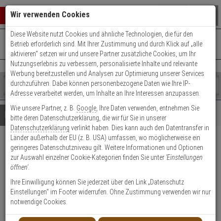
Warenkorb schließen
Suche öffnen
Warenko
Wir verwenden Cookies
Diese Website nutzt Cookies und ähnliche Technologien, die für den
+49 (0)821 899 493-0
Mo. - Do.: 8:00 - 16:30 | Fr.: 8:00 - 14:00 Uhr
0 ARTIKEL IM WARENKORB
Betrieb erforderlich sind. Mit Ihrer Zustimmung und durch Klick auf „alle
Kontaktservice nutzen
aktivieren“ setzen wir und unsere Partner zusätzliche Cookies, um Ihr
Ihr Warenkorb ist momentan leer.
Ergebnisse (
)
Nutzungserlebnis zu verbessern, personalisierte Inhalte und relevante
Fertig
Werbung bereitzustellen und Analysen zur Optimierung unserer Services
Shop
durchzuführen. Dabei können personenbezogene Daten wie Ihre IP-
durchsuchen
Adresse verarbeitet werden, um Inhalte an Ihre Interessen anzupassen.
Bitte
Es
Wie unsere Partner, z. B.
Google
, Ihre Daten verwenden, entnehmen Sie
geben
wurde
Details
Beratung
bitte deren Datenschutzerklärung, die wir für Sie in unserer
Sie
noch
Datenschutzerklärung
verlinkt haben. Dies kann auch den Datentransfer in
mindestens
Kategorien
Länder außerhalb der EU (z. B. USA) umfassen, wo möglicherweise ein
3
Suche
ABUS HDCC68551 Analog HD
geringeres Datenschutzniveau gilt. Weitere Informationen und Optionen
Zeichen
gestartet
zur Auswahl einzelner Cookie-Kategorien finden Sie unter
'Einstellungen
ein,
Tube 8MPx T/N IR IP67
öffnen'
.
um
die
Ihre Einwilligung können Sie jederzeit über den Link „Datenschutz
Produktmerkmale
Suche
Einstellungen“ im Footer widerrufen. Ohne Zustimmung verwenden wir nur
zu
notwendige Cookies.
starten.