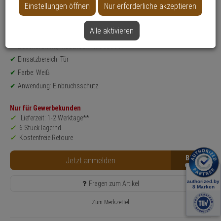
Einstellungen öffnen
Nur erforderliche akzeptieren
Datenblatt drucken
Alle aktivieren
Produktinformationen
Zubehörartikel, Mauerloch - Modell: PR
Einsatzbereich: Tür
Farbe: Weiß
Anwendung: Einbruchsschutz
Nur für Gewerbekunden
Lieferzeit: 1-2 Werktage**
6 Stück lagernd
Kostenfreie Retoure
B2B
Jetzt anmelden
Fragen zum Artikel
Zum Merkzettel