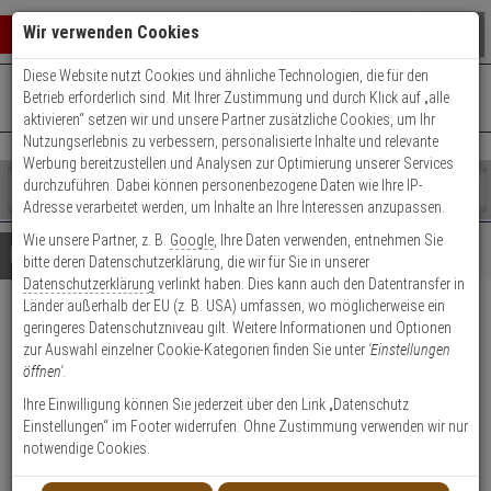
Warenkorb schließen
Suche öffnen
Warenko
Wir verwenden Cookies
Diese Website nutzt Cookies und ähnliche Technologien, die für den
+49 (0)821 899 493-0
Mo. - Do.: 8:00 - 16:30 | Fr.: 8:00 - 14:00 Uhr
0 ARTIKEL IM WARENKORB
Betrieb erforderlich sind. Mit Ihrer Zustimmung und durch Klick auf „alle
Kontaktservice nutzen
aktivieren“ setzen wir und unsere Partner zusätzliche Cookies, um Ihr
Ihr Warenkorb ist momentan leer.
Ergebnisse (
)
Nutzungserlebnis zu verbessern, personalisierte Inhalte und relevante
Fertig
Werbung bereitzustellen und Analysen zur Optimierung unserer Services
Shop
durchzuführen. Dabei können personenbezogene Daten wie Ihre IP-
durchsuchen
Adresse verarbeitet werden, um Inhalte an Ihre Interessen anzupassen.
Bitte
Es
Wie unsere Partner, z. B.
Google
, Ihre Daten verwenden, entnehmen Sie
geben
wurde
Details
Beratung
bitte deren Datenschutzerklärung, die wir für Sie in unserer
Sie
noch
Datenschutzerklärung
verlinkt haben. Dies kann auch den Datentransfer in
mindestens
Kategorien
Länder außerhalb der EU (z. B. USA) umfassen, wo möglicherweise ein
3
Suche
ABUS Mauer-Lochabdeckung
geringeres Datenschutzniveau gilt. Weitere Informationen und Optionen
Zeichen
gestartet
zur Auswahl einzelner Cookie-Kategorien finden Sie unter
'Einstellungen
ein,
für PR1400/PR1500
öffnen'
.
um
die
Ihre Einwilligung können Sie jederzeit über den Link „Datenschutz
2
Suche
Einstellungen“ im Footer widerrufen. Ohne Zustimmung verwenden wir nur
zu
notwendige Cookies.
starten.
Produktmerkmale
Lagerabverkauf