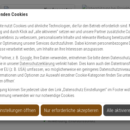
Kundencenter
enden Cookies
Übe
+49 (0)821 899 493-0
Schnel
Kontaktservice
nutzen
e nutzt Cookies und ähnliche Technologien, die für den Betrieb erforderlich sind. M
und durch Klick auf „alle aktivieren“ setzen wir und unsere Partner zusätzliche C
Mo. - Do.: 8:00 - 16:30 Fr. 8:00 - 14:00 Uhr
serlebnis zu verbessern, personalisierte Inhalte und relevante Werbung bereitzuste
r Optimierung unserer Services durchzuführen. Dabei können personenbezogene 
esse verarbeitet werden, um Inhalte an Ihre Interessen anzupassen.
Einbruchschutz
Abus MH217 Montagehilfe für FPR217
artner, z. B.
Google
, Ihre Daten verwenden, entnehmen Sie bitte deren Datenschut
Sie in unserer
Datenschutzerklärung
verlinkt haben. Dies kann auch den Datentransf
er EU (z. B. USA) umfassen, wo möglicherweise ein geringeres Datenschutzniveau 
ormationen und Optionen zur Auswahl einzelner Cookie-Kategorien finden Sie unte
en öffnen'
.
FPR217
ligung können Sie jederzeit über den Link „Datenschutz Einstellungen“ im Footer wid
mmung verwenden wir nur notwendige Cookies.
Produktinformationen
Zubehörartikel, Montagehilfe - Modell: FPR217
instellungen öffnen
Nur erforderliche akzeptieren
Alle aktivier
Einsatzbereich: Fenster
Anwendung: Einbruchsschutz