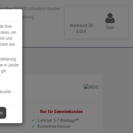
Über 350.000 zufriedene Kunden
r 15 Jahre Erfahrung
ler Versand
Warenkorb (0)
it Ihrer
Gast
0,
00
€
ookies, um
llen und
Daten wie
zerklärung,
er in Länder
gilt.
r
errufen.
Informationen
Nur für Gewerbekunden
en
zurück
Preis,
Lieferzeit: 5-7 Werktage**
Verfügbakeit
Kostenfreie Retoure
und