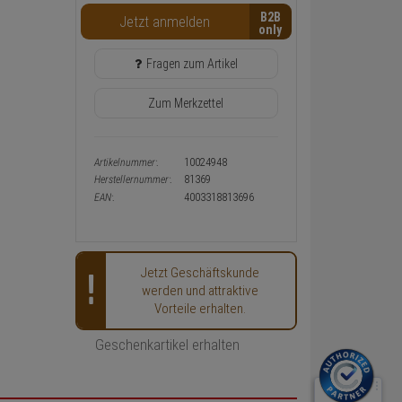
Warenkorb-
B2B
Jetzt anmelden
oder
Konfigurieren-
Button
Fragen zum Artikel
Zum Merkzettel
Artikelnummer:
10024948
Herstellernummer:
81369
EAN:
4003318813696
Jetzt Geschäftskunde
werden und attraktive
Vorteile erhalten.
Geschenkartikel erhalten