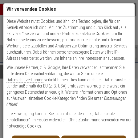
Warenkorb schließen
Suche öffnen
Warenko
Wir verwenden Cookies
Diese Website nutzt Cookies und ähnliche Technologien, die für den
+49 (0)821 899 493-0
Mo. - Do.: 8:00 - 16:30 | Fr.: 8:00 - 14:00 Uhr
0 ARTIKEL IM WARENKORB
Betrieb erforderlich sind. Mit Ihrer Zustimmung und durch Klick auf „alle
Kontaktservice nutzen
aktivieren“ setzen wir und unsere Partner zusätzliche Cookies, um Ihr
Ihr Warenkorb ist momentan leer.
Ergebnisse (
)
Nutzungserlebnis zu verbessern, personalisierte Inhalte und relevante
Fertig
Werbung bereitzustellen und Analysen zur Optimierung unserer Services
Shop
durchzuführen. Dabei können personenbezogene Daten wie Ihre IP-
durchsuchen
Adresse verarbeitet werden, um Inhalte an Ihre Interessen anzupassen.
Bitte
Es
Wie unsere Partner, z. B.
Google
, Ihre Daten verwenden, entnehmen Sie
geben
wurde
Details
Beratung
bitte deren Datenschutzerklärung, die wir für Sie in unserer
Sie
noch
Datenschutzerklärung
verlinkt haben. Dies kann auch den Datentransfer in
mindestens
Kategorien
Länder außerhalb der EU (z. B. USA) umfassen, wo möglicherweise ein
3
Suche
ABUS myLock T65AL/40
geringeres Datenschutzniveau gilt. Weitere Informationen und Optionen
Zeichen
gestartet
zur Auswahl einzelner Cookie-Kategorien finden Sie unter
'Einstellungen
ein,
schwarz gl. Schließung 6402
öffnen'
.
um
die
Ihre Einwilligung können Sie jederzeit über den Link „Datenschutz
Produktmerkmale
Suche
Einstellungen“ im Footer widerrufen. Ohne Zustimmung verwenden wir nur
zu
HOT
NEU
notwendige Cookies.
Datenblatt drucken
starten.