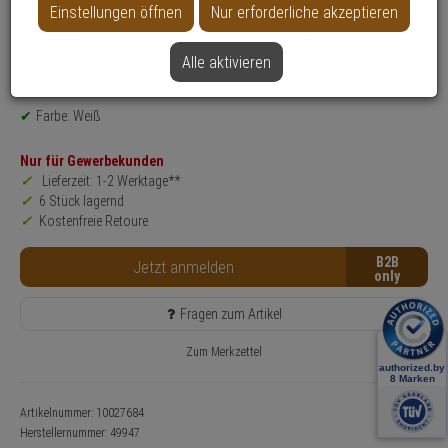
Einstellungen öffnen
Nur erforderliche akzeptieren
Produktinformationen
Vorhangschloss - Modell: T65AL myLock
Alle aktivieren
Sicherheitsstufe: 5
Einsatzbereich: Gewerbeobjekte, Haus, Wohnung, Gepäcksicherung
Farbe: Weiß
Nur für Gewerbekunden
Lieferzeit: 1-2 Werktage**
6 Stück lagernd
Kostenfreie Retoure
B2B
Jetzt anmelden
Fragen zum Artikel
Zum Merkzettel
Artikelnummer: 10027684
Herstellernummer:
49947