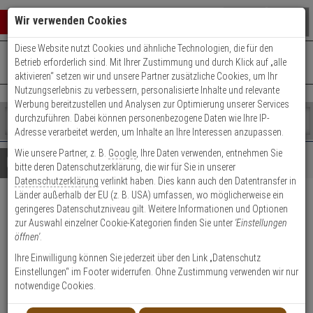
Warenkorb schließen
Suche öffnen
Warenko
Wir verwenden Cookies
Diese Website nutzt Cookies und ähnliche Technologien, die für den
+49 (0)821 899 493-0
Mo. - Do.: 8:00 - 16:30 | Fr.: 8:00 - 14:00 Uhr
0 ARTIKEL IM WARENKORB
Betrieb erforderlich sind. Mit Ihrer Zustimmung und durch Klick auf „alle
Kontaktservice nutzen
aktivieren“ setzen wir und unsere Partner zusätzliche Cookies, um Ihr
Ihr Warenkorb ist momentan leer.
Ergebnisse (
)
Nutzungserlebnis zu verbessern, personalisierte Inhalte und relevante
Fertig
Werbung bereitzustellen und Analysen zur Optimierung unserer Services
Shop
durchzuführen. Dabei können personenbezogene Daten wie Ihre IP-
durchsuchen
Adresse verarbeitet werden, um Inhalte an Ihre Interessen anzupassen.
Bitte
Es
Wie unsere Partner, z. B.
Google
, Ihre Daten verwenden, entnehmen Sie
geben
wurde
Details
Beratung
bitte deren Datenschutzerklärung, die wir für Sie in unserer
Sie
noch
Datenschutzerklärung
verlinkt haben. Dies kann auch den Datentransfer in
mindestens
Kategorien
Länder außerhalb der EU (z. B. USA) umfassen, wo möglicherweise ein
3
Suche
ABUS myLock T65AL/40
geringeres Datenschutzniveau gilt. Weitere Informationen und Optionen
Zeichen
gestartet
zur Auswahl einzelner Cookie-Kategorien finden Sie unter
'Einstellungen
ein,
weiss gl. Schließung 6401
öffnen'
.
um
die
Ihre Einwilligung können Sie jederzeit über den Link „Datenschutz
Produktmerkmale
Suche
Einstellungen“ im Footer widerrufen. Ohne Zustimmung verwenden wir nur
zu
notwendige Cookies.
starten.
Datenblatt drucken