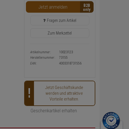
Warenkorb-
B2B
Jetzt anmelden
oder
Konfigurieren-
Button
Fragen zum Artikel
Zum Merkzettel
Artikelnummer:
10023123
Herstellernummer:
73155
EAN:
4003318731556
Jetzt Geschäftskunde
werden und attraktive
Vorteile erhalten.
Geschenkartikel erhalten