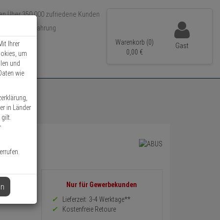
Über 350.000 zufriedene Kunden
r 15 Jahre Erfahrung
ler Versand
Warenkorb (0)
it Ihrer
Gast
0,
00
€
ookies, um
llen und
Daten wie
zerklärung,
er in Länder
gilt.
r
errufen.
Informationen
Nur für Gewerbekunden
en
zurück
Preis,
Lieferzeit: 3-4 Werktage**
Verfügbakeit
Kostenfreie Retoure
und