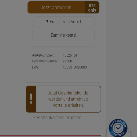
Warenkorb-
B2B
Jetzt anmelden
oder
Konfigurieren-
Button
Fragen zum Artikel
Zum Merkzettel
Artikelnummer:
10025161
Herstellernummer:
72688
EAN:
4003318726880
Jetzt Geschäftskunde
werden und attraktive
Vorteile erhalten.
Geschenkartikel erhalten