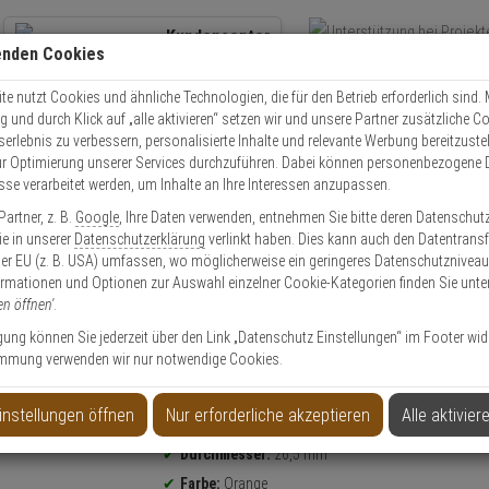
Kundencenter
enden Cookies
Übe
+49 (0)821 899 493-0
Schnel
Kontaktservice
nutzen
e nutzt Cookies und ähnliche Technologien, die für den Betrieb erforderlich sind. M
und durch Klick auf „alle aktivieren“ setzen wir und unsere Partner zusätzliche C
Mo. - Do.: 8:00 - 16:30 Fr. 8:00 - 14:00 Uhr
serlebnis zu verbessern, personalisierte Inhalte und relevante Werbung bereitzuste
r Optimierung unserer Services durchzuführen. Dabei können personenbezogene 
esse verarbeitet werden, um Inhalte an Ihre Interessen anzupassen.
 orange Laufradsicherung
artner, z. B.
Google
, Ihre Daten verwenden, entnehmen Sie bitte deren Datenschut
Sie in unserer
Datenschutzerklärung
verlinkt haben. Dies kann auch den Datentransf
er EU (z. B. USA) umfassen, wo möglicherweise ein geringeres Datenschutzniveau 
ormationen und Optionen zur Auswahl einzelner Cookie-Kategorien finden Sie unte
en öffnen'
.
sicherung
ligung können Sie jederzeit über den Link „Datenschutz Einstellungen“ im Footer wid
mmung verwenden wir nur notwendige Cookies.
Produktinformationen
Laufradsicherung - Modell: NutFix
instellungen öffnen
Nur erforderliche akzeptieren
Alle aktivier
Gewicht:
49 g
Durchmesser:
26,5 mm
Farbe:
Orange