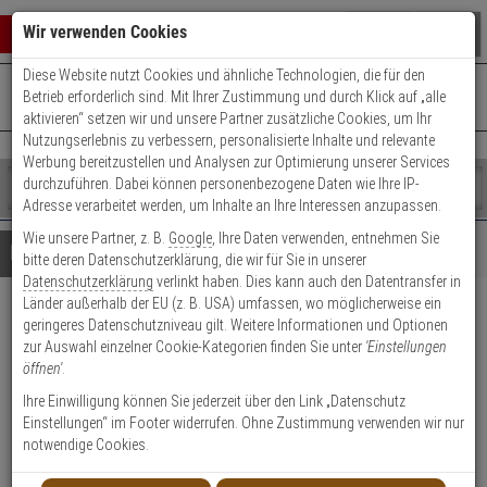
Warenkorb schließen
Suche öffnen
Warenko
Wir verwenden Cookies
Diese Website nutzt Cookies und ähnliche Technologien, die für den
+49 (0)821 899 493-0
Mo. - Do.: 8:00 - 16:30 | Fr.: 8:00 - 14:00 Uhr
0 ARTIKEL IM WARENKORB
Betrieb erforderlich sind. Mit Ihrer Zustimmung und durch Klick auf „alle
Kontaktservice nutzen
aktivieren“ setzen wir und unsere Partner zusätzliche Cookies, um Ihr
Ihr Warenkorb ist momentan leer.
Ergebnisse (
)
Nutzungserlebnis zu verbessern, personalisierte Inhalte und relevante
Fertig
Werbung bereitzustellen und Analysen zur Optimierung unserer Services
Shop
durchzuführen. Dabei können personenbezogene Daten wie Ihre IP-
durchsuchen
Adresse verarbeitet werden, um Inhalte an Ihre Interessen anzupassen.
Bitte
Es
Wie unsere Partner, z. B.
Google
, Ihre Daten verwenden, entnehmen Sie
geben
wurde
Details
Beratung
bitte deren Datenschutzerklärung, die wir für Sie in unserer
Sie
noch
Datenschutzerklärung
verlinkt haben. Dies kann auch den Datentransfer in
mindestens
Kategorien
Länder außerhalb der EU (z. B. USA) umfassen, wo möglicherweise ein
3
Suche
Abus Pfefferspray SDS80
geringeres Datenschutzniveau gilt. Weitere Informationen und Optionen
Zeichen
gestartet
zur Auswahl einzelner Cookie-Kategorien finden Sie unter
'Einstellungen
ein,
360°, 45ml - ballistisch
öffnen'
.
um
die
Ihre Einwilligung können Sie jederzeit über den Link „Datenschutz
3
Suche
Einstellungen“ im Footer widerrufen. Ohne Zustimmung verwenden wir nur
zu
notwendige Cookies.
starten.
Produktmerkmale