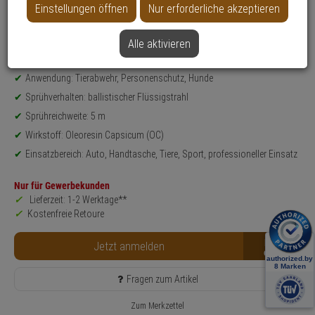
Einstellungen öffnen
Nur erforderliche akzeptieren
Datenblatt drucken
Alle aktivieren
Produktinformationen
Pfefferspray
Anwendung: Tierabwehr, Personenschutz, Hunde
Sprühverhalten: ballistischer Flüssigstrahl
Sprühreichweite: 5 m
Wirkstoff: Oleoresin Capsicum (OC)
Einsatzbereich: Auto, Handtasche, Tiere, Sport, professioneller Einsatz
Nur für Gewerbekunden
Lieferzeit: 1-2 Werktage**
Kostenfreie Retoure
B2B
Jetzt anmelden
Fragen zum Artikel
Zum Merkzettel