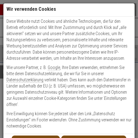
Warenkorb schließen
Suche öffnen
Warenko
Wir verwenden Cookies
Diese Website nutzt Cookies und ähnliche Technologien, die für den
+49 (0)821 899 493-0
Mo. - Do.: 8:00 - 16:30 | Fr.: 8:00 - 14:00 Uhr
0 ARTIKEL IM WARENKORB
Betrieb erforderlich sind. Mit Ihrer Zustimmung und durch Klick auf „alle
Kontaktservice nutzen
aktivieren“ setzen wir und unsere Partner zusätzliche Cookies, um Ihr
Ihr Warenkorb ist momentan leer.
Ergebnisse (
)
Nutzungserlebnis zu verbessern, personalisierte Inhalte und relevante
Fertig
Werbung bereitzustellen und Analysen zur Optimierung unserer Services
Shop
durchzuführen. Dabei können personenbezogene Daten wie Ihre IP-
durchsuchen
Adresse verarbeitet werden, um Inhalte an Ihre Interessen anzupassen.
Bitte
Es
Wie unsere Partner, z. B.
Google
, Ihre Daten verwenden, entnehmen Sie
geben
wurde
Details
Beratung
bitte deren Datenschutzerklärung, die wir für Sie in unserer
Sie
noch
Datenschutzerklärung
verlinkt haben. Dies kann auch den Datentransfer in
mindestens
Kategorien
Länder außerhalb der EU (z. B. USA) umfassen, wo möglicherweise ein
3
Suche
ABUS Polsterset Spector(-E)
geringeres Datenschutzniveau gilt. Weitere Informationen und Optionen
Zeichen
gestartet
zur Auswahl einzelner Cookie-Kategorien finden Sie unter
'Einstellungen
ein,
schwarz
öffnen'
.
um
die
Ihre Einwilligung können Sie jederzeit über den Link „Datenschutz
Produktmerkmale
Suche
Einstellungen“ im Footer widerrufen. Ohne Zustimmung verwenden wir nur
zu
NEU
notwendige Cookies.
Datenblatt drucken
starten.