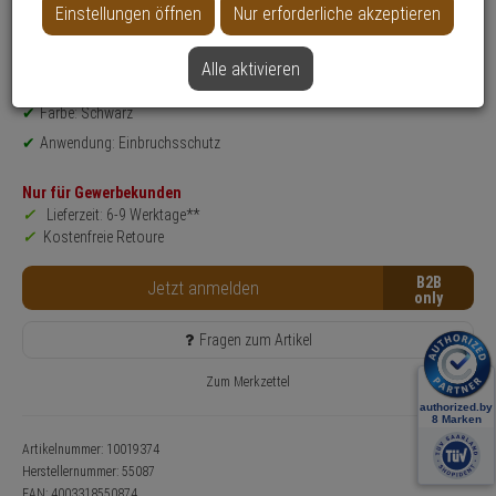
Datenblatt drucken
Einstellungen öffnen
Nur erforderliche akzeptieren
Produktinformationen
Zubehörartikel, Sperrbügel - Modell: PSB 2700
Alle aktivieren
Einsatzbereich: Tür
Farbe: Schwarz
Anwendung: Einbruchsschutz
Nur für Gewerbekunden
Lieferzeit: 6-9 Werktage**
Kostenfreie Retoure
B2B
Jetzt anmelden
Fragen zum Artikel
Zum Merkzettel
Artikelnummer: 10019374
Herstellernummer:
55087
EAN:
4003318550874