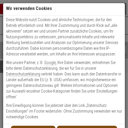
Warenkorb schließen
Suche öffnen
Warenko
Wir verwenden Cookies
Diese Website nutzt Cookies und ähnliche Technologien, die für den
+49 (0)821 899 493-0
Mo. - Do.: 8:00 - 16:30 | Fr.: 8:00 - 14:00 Uhr
0 ARTIKEL IM WARENKORB
Betrieb erforderlich sind. Mit Ihrer Zustimmung und durch Klick auf „alle
Kontaktservice nutzen
aktivieren“ setzen wir und unsere Partner zusätzliche Cookies, um Ihr
Ihr Warenkorb ist momentan leer.
Ergebnisse (
)
Nutzungserlebnis zu verbessern, personalisierte Inhalte und relevante
Fertig
Werbung bereitzustellen und Analysen zur Optimierung unserer Services
Shop
durchzuführen. Dabei können personenbezogene Daten wie Ihre IP-
durchsuchen
Adresse verarbeitet werden, um Inhalte an Ihre Interessen anzupassen.
Bitte
Es
Wie unsere Partner, z. B.
Google
, Ihre Daten verwenden, entnehmen Sie
geben
wurde
Details
Beratung
bitte deren Datenschutzerklärung, die wir für Sie in unserer
Sie
noch
Datenschutzerklärung
verlinkt haben. Dies kann auch den Datentransfer in
mindestens
Kategorien
Länder außerhalb der EU (z. B. USA) umfassen, wo möglicherweise ein
3
Suche
Abus PSB2700 SW
geringeres Datenschutzniveau gilt. Weitere Informationen und Optionen
Zeichen
gestartet
zur Auswahl einzelner Cookie-Kategorien finden Sie unter
'Einstellungen
ein,
Sperrbügel-Set f.
öffnen'
.
um
PR2800,2700,2600
die
Ihre Einwilligung können Sie jederzeit über den Link „Datenschutz
Suche
Einstellungen“ im Footer widerrufen. Ohne Zustimmung verwenden wir nur
zu
notwendige Cookies.
Produktmerkmale
starten.