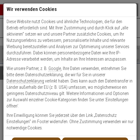
Warenkorb schließen
Suche öffnen
Warenko
Wir verwenden Cookies
Diese Website nutzt Cookies und ähnliche Technologien, die für den
+49 (0)821 899 493-0
Mo. - Do.: 8:00 - 16:30 | Fr.: 8:00 - 14:00 Uhr
0 ARTIKEL IM WARENKORB
Betrieb erforderlich sind. Mit Ihrer Zustimmung und durch Klick auf „alle
Kontaktservice nutzen
aktivieren“ setzen wir und unsere Partner zusätzliche Cookies, um Ihr
Ihr Warenkorb ist momentan leer.
Ergebnisse (
)
Nutzungserlebnis zu verbessern, personalisierte Inhalte und relevante
Fertig
Werbung bereitzustellen und Analysen zur Optimierung unserer Services
Shop
durchzuführen. Dabei können personenbezogene Daten wie Ihre IP-
durchsuchen
Adresse verarbeitet werden, um Inhalte an Ihre Interessen anzupassen.
Bitte
Es
Wie unsere Partner, z. B.
Google
, Ihre Daten verwenden, entnehmen Sie
geben
wurde
Details
Beratung
bitte deren Datenschutzerklärung, die wir für Sie in unserer
Sie
noch
Datenschutzerklärung
verlinkt haben. Dies kann auch den Datentransfer in
mindestens
Kategorien
Länder außerhalb der EU (z. B. USA) umfassen, wo möglicherweise ein
3
Suche
ABUS Schlosskörperunterlage
geringeres Datenschutzniveau gilt. Weitere Informationen und Optionen
Zeichen
gestartet
zur Auswahl einzelner Cookie-Kategorien finden Sie unter
'Einstellungen
ein,
f.PR2600/2700, Edel.
öffnen'
.
um
die
Ihre Einwilligung können Sie jederzeit über den Link „Datenschutz
Produktmerkmale
Suche
Einstellungen“ im Footer widerrufen. Ohne Zustimmung verwenden wir nur
zu
notwendige Cookies.
starten.
Datenblatt drucken