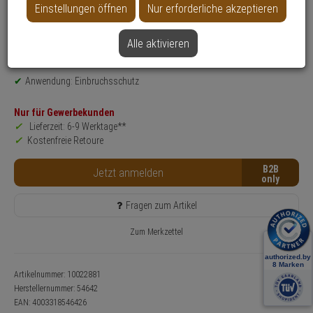
Einstellungen öffnen
Nur erforderliche akzeptieren
Produktinformationen
Zubehörartikel, Schlosskörperunterlage - Modell: PR 2700, PR 2600
Alle aktivieren
Einsatzbereich: Tür
Farbe: Edelstahl
Anwendung: Einbruchsschutz
Nur für Gewerbekunden
Lieferzeit: 6-9 Werktage**
Kostenfreie Retoure
B2B
Jetzt anmelden
Fragen zum Artikel
Zum Merkzettel
Artikelnummer: 10022881
Herstellernummer:
54642
EAN:
4003318546426