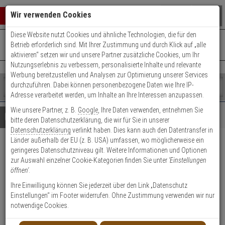
Warenkorb schließen
Suche öffnen
Warenko
Wir verwenden Cookies
Diese Website nutzt Cookies und ähnliche Technologien, die für den
+49 (0)821 899 493-0
Mo. - Do.: 8:00 - 16:30 | Fr.: 8:00 - 14:00 Uhr
0 ARTIKEL IM WARENKORB
Betrieb erforderlich sind. Mit Ihrer Zustimmung und durch Klick auf „alle
Kontaktservice nutzen
aktivieren“ setzen wir und unsere Partner zusätzliche Cookies, um Ihr
Ihr Warenkorb ist momentan leer.
Ergebnisse (
)
Nutzungserlebnis zu verbessern, personalisierte Inhalte und relevante
Fertig
Werbung bereitzustellen und Analysen zur Optimierung unserer Services
Shop
durchzuführen. Dabei können personenbezogene Daten wie Ihre IP-
durchsuchen
Adresse verarbeitet werden, um Inhalte an Ihre Interessen anzupassen.
Bitte
Es
Wie unsere Partner, z. B.
Google
, Ihre Daten verwenden, entnehmen Sie
geben
wurde
Details
Beratung
bitte deren Datenschutzerklärung, die wir für Sie in unserer
Sie
noch
Datenschutzerklärung
verlinkt haben. Dies kann auch den Datentransfer in
mindestens
Kategorien
Länder außerhalb der EU (z. B. USA) umfassen, wo möglicherweise ein
3
Suche
ABUS Secoris FUBW60100
geringeres Datenschutzniveau gilt. Weitere Informationen und Optionen
Zeichen
gestartet
zur Auswahl einzelner Cookie-Kategorien finden Sie unter
'Einstellungen
ein,
Bewegungsmelder PIR B-Ware
öffnen'
.
um
die
Ihre Einwilligung können Sie jederzeit über den Link „Datenschutz
Produktmerkmale
Suche
B-Ware
Einstellungen“ im Footer widerrufen. Ohne Zustimmung verwenden wir nur
zu
notwendige Cookies.
starten.