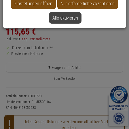
Einstellungen öffnen
Nur erforderliche akzeptieren
Hinweis:
Der Artikel ist nicht mehr verfügbar,
zum Ersatzartikel
Alle aktivieren
115,
65
€
inkl. MwSt.
zzgl. Versandkosten
Derzeit kein Liefertermin**
Kostenfreie Retoure
Fragen zum Artikel
Zum Merkzettel
Artikelnummer: 10008720
Herstellernummer:
FUMK50010W
EAN:
4043158057683
Jetzt Geschäftskunde werden und attraktive Vorteile
erhalten.