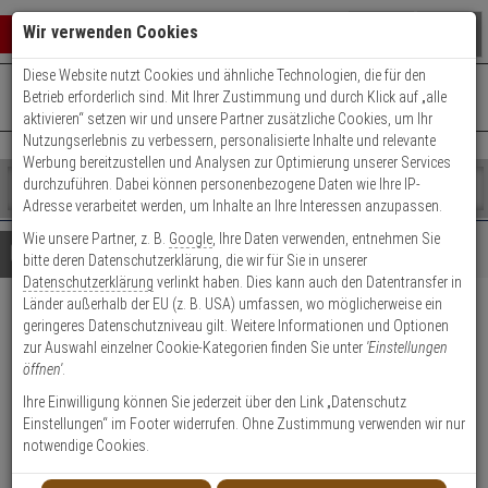
Warenkorb schließen
Suche öffnen
Warenko
Wir verwenden Cookies
Diese Website nutzt Cookies und ähnliche Technologien, die für den
+49 (0)821 899 493-0
Mo. - Do.: 8:00 - 16:30 | Fr.: 8:00 - 14:00 Uhr
0 ARTIKEL IM WARENKORB
Betrieb erforderlich sind. Mit Ihrer Zustimmung und durch Klick auf „alle
Kontaktservice nutzen
aktivieren“ setzen wir und unsere Partner zusätzliche Cookies, um Ihr
Ihr Warenkorb ist momentan leer.
Ergebnisse (
)
Nutzungserlebnis zu verbessern, personalisierte Inhalte und relevante
Fertig
Werbung bereitzustellen und Analysen zur Optimierung unserer Services
Shop
durchzuführen. Dabei können personenbezogene Daten wie Ihre IP-
durchsuchen
Adresse verarbeitet werden, um Inhalte an Ihre Interessen anzupassen.
Bitte
Es
Wie unsere Partner, z. B.
Google
, Ihre Daten verwenden, entnehmen Sie
geben
wurde
Details
Beratung
bitte deren Datenschutzerklärung, die wir für Sie in unserer
Sie
noch
Datenschutzerklärung
verlinkt haben. Dies kann auch den Datentransfer in
mindestens
Kategorien
Länder außerhalb der EU (z. B. USA) umfassen, wo möglicherweise ein
3
Suche
ABUS Secvest Funk-
geringeres Datenschutzniveau gilt. Weitere Informationen und Optionen
Zeichen
gestartet
zur Auswahl einzelner Cookie-Kategorien finden Sie unter
'Einstellungen
ein,
Öffnungsmelder FSL weiß
öffnen'
.
um
die
Ihre Einwilligung können Sie jederzeit über den Link „Datenschutz
Produktmerkmale
Suche
Einstellungen“ im Footer widerrufen. Ohne Zustimmung verwenden wir nur
zu
notwendige Cookies.
starten.
Datenblatt drucken