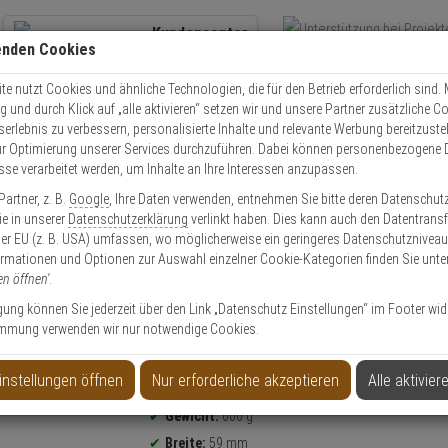
Kundencenter
enden Cookies
Übe
+49 (0)821 899 493-0
Schnel
Kontaktservice
nutzen
e nutzt Cookies und ähnliche Technologien, die für den Betrieb erforderlich sind. M
und durch Klick auf „alle aktivieren“ setzen wir und unsere Partner zusätzliche C
Mo. - Do.: 8:00 - 16:30 Fr. 8:00 - 14:00 Uhr
serlebnis zu verbessern, personalisierte Inhalte und relevante Werbung bereitzuste
r Optimierung unserer Services durchzuführen. Dabei können personenbezogene 
esse verarbeitet werden, um Inhalte an Ihre Interessen anzupassen.
50 R BK
artner, z. B.
Google
, Ihre Daten verwenden, entnehmen Sie bitte deren Datenschut
Sie in unserer
Datenschutzerklärung
verlinkt haben. Dies kann auch den Datentransf
er EU (z. B. USA) umfassen, wo möglicherweise ein geringeres Datenschutzniveau 
ormationen und Optionen zur Auswahl einzelner Cookie-Kategorien finden Sie unte
en öffnen'
.
ligung können Sie jederzeit über den Link „Datenschutz Einstellungen“ im Footer wid
mmung verwenden wir nur notwendige Cookies.
Produktinformationen
Rahmenschloss - Modell: Shield
instellungen öffnen
Nur erforderliche akzeptieren
Alle aktivier
Sicherheitslevel:
9
Gewicht:
600 g
Breite:
59 mm