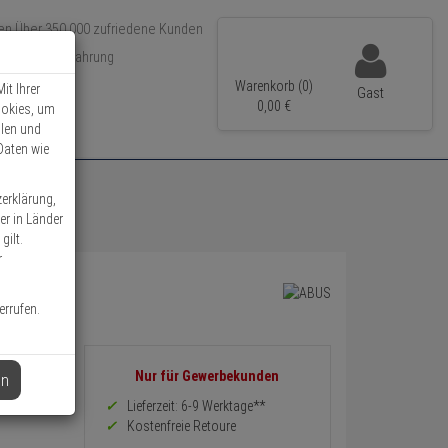
Über 350.000 zufriedene Kunden
r 15 Jahre Erfahrung
ler Versand
Warenkorb (0)
it Ihrer
Gast
0,
00
€
ookies, um
llen und
Daten wie
zerklärung,
er in Länder
gilt.
r
errufen.
Informationen
Nur für Gewerbekunden
en
zurück
Preis,
Lieferzeit: 6-9 Werktage**
Verfügbakeit
Kostenfreie Retoure
und