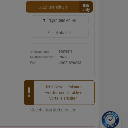
Warenkorb-
B2B
Jetzt anmelden
oder
Konfigurieren-
Button
Fragen zum Artikel
Zum Merkzettel
Artikelnummer:
10019815
Herstellernummer:
39695
EAN:
4003318396953
Jetzt Geschäftskunde
werden und attraktive
Vorteile erhalten.
Geschenkartikel erhalten