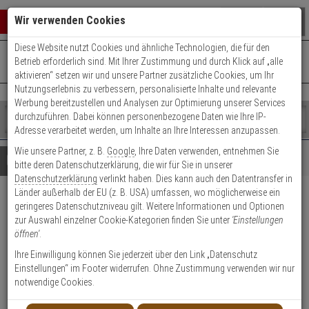
Warenkorb schließen
Suche öffnen
Warenko
Wir verwenden Cookies
Diese Website nutzt Cookies und ähnliche Technologien, die für den
+49 (0)821 899 493-0
Mo. - Do.: 8:00 - 16:30 | Fr.: 8:00 - 14:00 Uhr
0 ARTIKEL IM WARENKORB
Betrieb erforderlich sind. Mit Ihrer Zustimmung und durch Klick auf „alle
Kontaktservice nutzen
aktivieren“ setzen wir und unsere Partner zusätzliche Cookies, um Ihr
Ihr Warenkorb ist momentan leer.
Ergebnisse (
)
Nutzungserlebnis zu verbessern, personalisierte Inhalte und relevante
Fertig
Werbung bereitzustellen und Analysen zur Optimierung unserer Services
Shop
durchzuführen. Dabei können personenbezogene Daten wie Ihre IP-
durchsuchen
Adresse verarbeitet werden, um Inhalte an Ihre Interessen anzupassen.
Bitte
Es
Wie unsere Partner, z. B.
Google
, Ihre Daten verwenden, entnehmen Sie
geben
wurde
Details
Beratung
bitte deren Datenschutzerklärung, die wir für Sie in unserer
Sie
noch
Datenschutzerklärung
verlinkt haben. Dies kann auch den Datentransfer in
mindestens
Kategorien
Länder außerhalb der EU (z. B. USA) umfassen, wo möglicherweise ein
3
Suche
ABUS Sichtschutzblech f.
geringeres Datenschutzniveau gilt. Weitere Informationen und Optionen
Zeichen
gestartet
zur Auswahl einzelner Cookie-Kategorien finden Sie unter
'Einstellungen
ein,
Türspion 1200/2200, gold
öffnen'
.
um
die
Ihre Einwilligung können Sie jederzeit über den Link „Datenschutz
Produktmerkmale
Suche
Einstellungen“ im Footer widerrufen. Ohne Zustimmung verwenden wir nur
zu
notwendige Cookies.
Datenblatt drucken
starten.