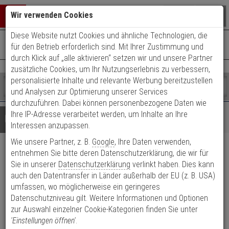
Warenkorb schließen
Suche öffnen
Warenko
Wir verwenden Cookies
Diese Website nutzt Cookies und ähnliche Technologien, die
+49 (0)821 899 493-0
Mo. - Do.: 8:00 - 16:30 | Fr.: 8:00 - 14:00 Uhr
0 ARTIKEL IM WARENKORB
für den Betrieb erforderlich sind. Mit Ihrer Zustimmung und
Kontaktservice nutzen
durch Klick auf „alle aktivieren“ setzen wir und unsere Partner
Ihr Warenkorb ist momentan leer.
Ergebnisse (
)
zusätzliche Cookies, um Ihr Nutzungserlebnis zu verbessern,
Fertig
personalisierte Inhalte und relevante Werbung bereitzustellen
Shop
durchsuchen
und Analysen zur Optimierung unserer Services
Bitte
Es
durchzuführen. Dabei können personenbezogene Daten wie
geben
wurde
Ihre IP-Adresse verarbeitet werden, um Inhalte an Ihre
Details
Beratung
Sie
noch
Interessen anzupassen.
mindestens
Kategorien
Wie unsere Partner, z. B.
Google
, Ihre Daten verwenden,
3
Suche
Abus SRG92N F1
Zeichen
gestartet
entnehmen Sie bitte deren Datenschutzerklärung, die wir für
ein,
Sie in unserer
Datenschutzerklärung
verlinkt haben. Dies kann
Schutzbeschlag DG, Aluminium
um
auch den Datentransfer in Länder außerhalb der EU (z. B. USA)
die
umfassen, wo möglicherweise ein geringeres
Suche
Produktmerkmale
Datenschutzniveau gilt. Weitere Informationen und Optionen
zu
zur Auswahl einzelner Cookie-Kategorien finden Sie unter
starten.
Datenblatt drucken
'Einstellungen öffnen'
.