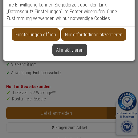
Ihre Einwilligung können Sie jederzeit über den Link
Produktinformationen
Drückergarnitur - Modell: SRG92N
„Datenschutz Einstellungen“ im Footer widerrufen. Ohne
Einsatzbereich: Rahmentür
Zustimmung verwenden wir nur notwendige Cookies.
Farbe: F1 (Alu)
Zylinderschutz gegen Anbohren, Abziehen: Nein
Einstellungen öffnen
Nur erforderliche akzeptieren
für Türstärke: 57 - 65 mm
DIN-Richtung: DIN L + DIN R
Alle aktivieren
Entferungsmaß: 92 mm
Vierkant: 8 mm
Anwendung: Einbruchsschutz
Nur für Gewerbekunden
Lieferzeit: 5-7 Werktage**
Kostenfreie Retoure
B2B
Jetzt anmelden
Fragen zum Artikel