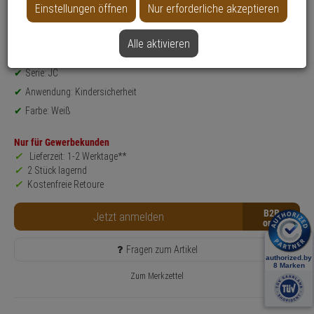
Einstellungen öffnen
Nur erforderliche akzeptieren
Datenblatt drucken
Alle aktivieren
Produktinformationen
Typ: Steckdosenschutz
Serie: JC
Anwendung: Kindersicherheit
Farbe: Weiß
Nur für Gewerbekunden
Lieferzeit: 1-2 Werktage**
2 Stück lagernd
Kostenfreie Retoure
B2B
Jetzt anmelden
Fragen zum Artikel
Zum Merkzettel