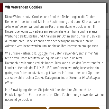
Warenkorb schließen
Suche öffnen
Warenko
Wir verwenden Cookies
Diese Website nutzt Cookies und ähnliche Technologien, die für den
+49 (0)821 899 493-0
Mo. - Do.: 8:00 - 16:30 | Fr.: 8:00 - 14:00 Uhr
0 ARTIKEL IM WARENKORB
Betrieb erforderlich sind. Mit Ihrer Zustimmung und durch Klick auf „alle
Kontaktservice nutzen
aktivieren“ setzen wir und unsere Partner zusätzliche Cookies, um Ihr
Ihr Warenkorb ist momentan leer.
Ergebnisse (
)
Nutzungserlebnis zu verbessern, personalisierte Inhalte und relevante
Fertig
Werbung bereitzustellen und Analysen zur Optimierung unserer Services
Shop
durchzuführen. Dabei können personenbezogene Daten wie Ihre IP-
durchsuchen
Adresse verarbeitet werden, um Inhalte an Ihre Interessen anzupassen.
Bitte
Es
Wie unsere Partner, z. B.
Google
, Ihre Daten verwenden, entnehmen Sie
geben
wurde
Details
Beratung
bitte deren Datenschutzerklärung, die wir für Sie in unserer
Sie
noch
Datenschutzerklärung
verlinkt haben. Dies kann auch den Datentransfer in
mindestens
Kategorien
Länder außerhalb der EU (z. B. USA) umfassen, wo möglicherweise ein
3
Suche
ABUS
geringeres Datenschutzniveau gilt. Weitere Informationen und Optionen
Zeichen
gestartet
zur Auswahl einzelner Cookie-Kategorien finden Sie unter
'Einstellungen
ein,
Steckdosensicherung JC2100A
öffnen'
.
um
Greta - 6 Stück
die
Ihre Einwilligung können Sie jederzeit über den Link „Datenschutz
Suche
Einstellungen“ im Footer widerrufen. Ohne Zustimmung verwenden wir nur
zu
notwendige Cookies.
Produktmerkmale
Lagerabverkauf
starten.