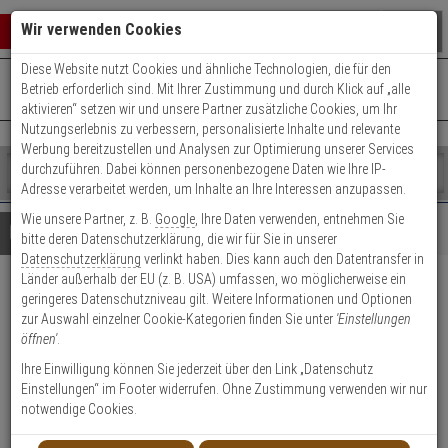
Warenkorb schließen
Suche öffnen
Warenko
Wir verwenden Cookies
Diese Website nutzt Cookies und ähnliche Technologien, die für den
+49 (0)821 899 493-0
Mo. - Do.: 8:00 - 16:30 | Fr.: 8:00 - 14:00 Uhr
0 ARTIKEL IM WARENKORB
Betrieb erforderlich sind. Mit Ihrer Zustimmung und durch Klick auf „alle
Kontaktservice nutzen
aktivieren“ setzen wir und unsere Partner zusätzliche Cookies, um Ihr
Ihr Warenkorb ist momentan leer.
Ergebnisse (
)
Nutzungserlebnis zu verbessern, personalisierte Inhalte und relevante
Fertig
Werbung bereitzustellen und Analysen zur Optimierung unserer Services
Shop
durchzuführen. Dabei können personenbezogene Daten wie Ihre IP-
durchsuchen
Adresse verarbeitet werden, um Inhalte an Ihre Interessen anzupassen.
Bitte
Es
Wie unsere Partner, z. B.
Google
, Ihre Daten verwenden, entnehmen Sie
geben
wurde
Details
Beratung
bitte deren Datenschutzerklärung, die wir für Sie in unserer
Sie
noch
Datenschutzerklärung
verlinkt haben. Dies kann auch den Datentransfer in
mindestens
Kategorien
Länder außerhalb der EU (z. B. USA) umfassen, wo möglicherweise ein
3
Suche
Abus Steel-O-Flex Tresor
geringeres Datenschutzniveau gilt. Weitere Informationen und Optionen
Zeichen
gestartet
zur Auswahl einzelner Cookie-Kategorien finden Sie unter
'Einstellungen
ein,
1360/110
öffnen'
.
um
die
Ihre Einwilligung können Sie jederzeit über den Link „Datenschutz
Produktmerkmale
Suche
Lagerabverkauf
Einstellungen“ im Footer widerrufen. Ohne Zustimmung verwenden wir nur
zu
notwendige Cookies.
starten.