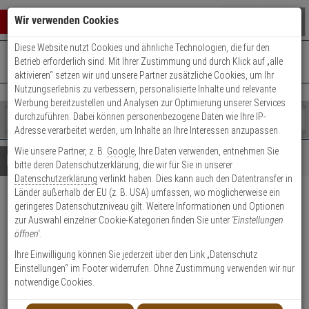
Warenkorb schließen
Suche öffnen
Warenko
Wir verwenden Cookies
Diese Website nutzt Cookies und ähnliche Technologien, die für den
+49 (0)821 899 493-0
Mo. - Do.: 8:00 - 16:30 | Fr.: 8:00 - 14:00 Uhr
0 ARTIKEL IM WARENKORB
Betrieb erforderlich sind. Mit Ihrer Zustimmung und durch Klick auf „alle
Kontaktservice nutzen
aktivieren“ setzen wir und unsere Partner zusätzliche Cookies, um Ihr
Ihr Warenkorb ist momentan leer.
Ergebnisse (
)
Nutzungserlebnis zu verbessern, personalisierte Inhalte und relevante
Fertig
Werbung bereitzustellen und Analysen zur Optimierung unserer Services
Shop
durchzuführen. Dabei können personenbezogene Daten wie Ihre IP-
durchsuchen
Adresse verarbeitet werden, um Inhalte an Ihre Interessen anzupassen.
Bitte
Es
Wie unsere Partner, z. B.
Google
, Ihre Daten verwenden, entnehmen Sie
geben
wurde
Details
Beratung
bitte deren Datenschutzerklärung, die wir für Sie in unserer
Sie
noch
Datenschutzerklärung
verlinkt haben. Dies kann auch den Datentransfer in
mindestens
Kategorien
Länder außerhalb der EU (z. B. USA) umfassen, wo möglicherweise ein
3
Suche
ABUS TAS82 leichte
geringeres Datenschutzniveau gilt. Weitere Informationen und Optionen
Zeichen
gestartet
zur Auswahl einzelner Cookie-Kategorien finden Sie unter
'Einstellungen
ein,
Scharnierseiten-Sicherung
öffnen'
.
um
die
Ihre Einwilligung können Sie jederzeit über den Link „Datenschutz
2
Suche
Einstellungen“ im Footer widerrufen. Ohne Zustimmung verwenden wir nur
zu
notwendige Cookies.
starten.
Produktmerkmale
Lagerabverkauf