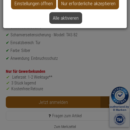
Einstellungen öffnen
Nur erforderliche akzeptieren
Datenblatt drucken
Alle aktivieren
Produktinformationen
Sicherheitslevel: 3
Scharnierseitensicherung - Modell: TAS 82
Einsatzbereich: Tür
Farbe: Silber
Anwendung: Einbruchsschutz
Nur für Gewerbekunden
Lieferzeit: 1-2 Werktage**
3 Stück lagernd
Kostenfreie Retoure
B2B
Jetzt anmelden
Fragen zum Artikel
Zum Merkzettel