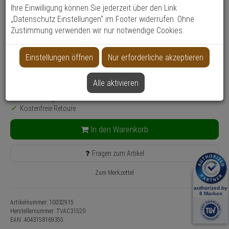
Ihre Einwilligung können Sie jederzeit über den Link
Produktinformationen
„Datenschutz Einstellungen“ im Footer widerrufen. Ohne
Halterung, Zubehörartikel
Zustimmung verwenden wir nur notwendige Cookies.
Anwendung: Videoüberwachung
50,
75
€
Einstellungen öffnen
Nur erforderliche akzeptieren
inkl. MwSt.
zzgl. Versandkosten
Alle aktivieren
Lieferzeit: 3-4 Werktage**
34 Stück lagernd
Kostenfreie Retoure
In den Warenkorb
Fragen zum Artikel
Zum Merkzettel
Artikelnummer: 10032915
Herstellernummer:
TVAC31520
EAN:
4043158169355