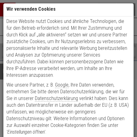
Warenkorb schließen
Suche öffnen
Warenko
Wir verwenden Cookies
Diese Website nutzt Cookies und ähnliche Technologien, die
+49 (0)821 899 493-0
Mo. - Do.: 8:00 - 16:30 | Fr.: 8:00 - 14:00 Uhr
0 ARTIKEL IM WARENKORB
für den Betrieb erforderlich sind. Mit Ihrer Zustimmung und
Kontaktservice nutzen
durch Klick auf „alle aktivieren“ setzen wir und unsere Partner
Ihr Warenkorb ist momentan leer.
Ergebnisse (
)
zusätzliche Cookies, um Ihr Nutzungserlebnis zu verbessern,
Fertig
personalisierte Inhalte und relevante Werbung bereitzustellen
Shop
durchsuchen
und Analysen zur Optimierung unserer Services
Bitte
Es
durchzuführen. Dabei können personenbezogene Daten wie
geben
wurde
Ihre IP-Adresse verarbeitet werden, um Inhalte an Ihre
Details
Beratung
Sie
noch
Interessen anzupassen.
mindestens
Kategorien
Wie unsere Partner, z. B.
Google
, Ihre Daten verwenden,
3
Suche
ABUS TVAC31520
Zeichen
gestartet
entnehmen Sie bitte deren Datenschutzerklärung, die wir für
ein,
Sie in unserer
Datenschutzerklärung
verlinkt haben. Dies kann
Wandhalterung
um
auch den Datentransfer in Länder außerhalb der EU (z. B. USA)
die
umfassen, wo möglicherweise ein geringeres
Suche
Produktmerkmale
Datenschutzniveau gilt. Weitere Informationen und Optionen
zu
zur Auswahl einzelner Cookie-Kategorien finden Sie unter
starten.
'Einstellungen öffnen'
.
Datenblatt drucken