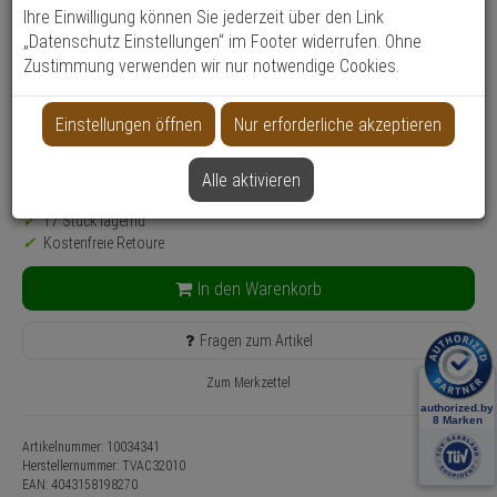
Ihre Einwilligung können Sie jederzeit über den Link
Produktinformationen
Zubehörartikel, Montagehalterung - Modell: Professional
„Datenschutz Einstellungen“ im Footer widerrufen. Ohne
Anwendung: Videoüberwachung
Zustimmung verwenden wir nur notwendige Cookies.
Farbe: Weiß
Einstellungen öffnen
Nur erforderliche akzeptieren
76,
15
€
inkl. MwSt.
zzgl. Versandkosten
Alle aktivieren
Lieferzeit: 3-4 Werktage**
17 Stück lagernd
Kostenfreie Retoure
In den Warenkorb
Fragen zum Artikel
Zum Merkzettel
Artikelnummer: 10034341
Herstellernummer:
TVAC32010
EAN:
4043158198270