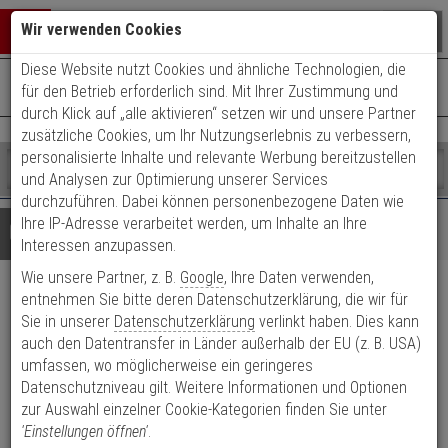
Warenkorb schließen
Suche öffnen
Warenko
Wir verwenden Cookies
Diese Website nutzt Cookies und ähnliche Technologien, die
+49 (0)821 899 493-0
Mo. - Do.: 8:00 - 16:30 | Fr.: 8:00 - 14:00 Uhr
0 ARTIKEL IM WARENKORB
für den Betrieb erforderlich sind. Mit Ihrer Zustimmung und
Kontaktservice nutzen
durch Klick auf „alle aktivieren“ setzen wir und unsere Partner
Ihr Warenkorb ist momentan leer.
Ergebnisse (
)
zusätzliche Cookies, um Ihr Nutzungserlebnis zu verbessern,
Fertig
personalisierte Inhalte und relevante Werbung bereitzustellen
Shop
durchsuchen
und Analysen zur Optimierung unserer Services
Bitte
Es
durchzuführen. Dabei können personenbezogene Daten wie
geben
wurde
Ihre IP-Adresse verarbeitet werden, um Inhalte an Ihre
Details
Beratung
Sie
noch
Interessen anzupassen.
mindestens
Kategorien
Wie unsere Partner, z. B.
Google
, Ihre Daten verwenden,
3
Suche
ABUS TVAC32010 Eckhalter
Zeichen
gestartet
entnehmen Sie bitte deren Datenschutzerklärung, die wir für
ein,
Sie in unserer
Datenschutzerklärung
verlinkt haben. Dies kann
weiß
um
auch den Datentransfer in Länder außerhalb der EU (z. B. USA)
die
umfassen, wo möglicherweise ein geringeres
Suche
Produktmerkmale
Datenschutzniveau gilt. Weitere Informationen und Optionen
zu
zur Auswahl einzelner Cookie-Kategorien finden Sie unter
starten.
Datenblatt drucken
'Einstellungen öffnen'
.