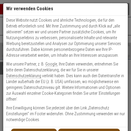
Warenkorb schließen
Suche öffnen
Warenko
Wir verwenden Cookies
Diese Website nutzt Cookies und ähnliche Technologien, die für den
+49 (0)821 899 493-0
Mo. - Do.: 8:00 - 16:30 | Fr.: 8:00 - 14:00 Uhr
0 ARTIKEL IM WARENKORB
Betrieb erforderlich sind. Mit Ihrer Zustimmung und durch Klick auf „alle
Kontaktservice nutzen
aktivieren“ setzen wir und unsere Partner zusätzliche Cookies, um Ihr
Ihr Warenkorb ist momentan leer.
Ergebnisse (
)
Nutzungserlebnis zu verbessern, personalisierte Inhalte und relevante
Fertig
Werbung bereitzustellen und Analysen zur Optimierung unserer Services
Shop
durchzuführen. Dabei können personenbezogene Daten wie Ihre IP-
durchsuchen
Adresse verarbeitet werden, um Inhalte an Ihre Interessen anzupassen.
Bitte
Es
Wie unsere Partner, z. B.
Google
, Ihre Daten verwenden, entnehmen Sie
geben
wurde
Details
Beratung
bitte deren Datenschutzerklärung, die wir für Sie in unserer
Sie
noch
Datenschutzerklärung
verlinkt haben. Dies kann auch den Datentransfer in
mindestens
Kategorien
Länder außerhalb der EU (z. B. USA) umfassen, wo möglicherweise ein
3
Suche
Abus TVAC40020
geringeres Datenschutzniveau gilt. Weitere Informationen und Optionen
Zeichen
gestartet
zur Auswahl einzelner Cookie-Kategorien finden Sie unter
'Einstellungen
ein,
Vorkonfektioniertes BNC-Kabel,
öffnen'
.
um
3m
die
Ihre Einwilligung können Sie jederzeit über den Link „Datenschutz
Suche
Einstellungen“ im Footer widerrufen. Ohne Zustimmung verwenden wir nur
zu
notwendige Cookies.
Produktmerkmale
starten.