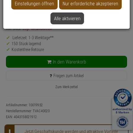
Datenblatt drucken
Einstellungen öffnen
Nur erforderliche akzeptieren
Produktinformationen
7,
25
€
Alle aktivieren
inkl. MwSt.
zzgl. Versandkosten
Lieferzeit: 1-3 Werktage**
150 Stück lagernd
Kostenfreie Retoure
In den Warenkorb
Fragen zum Artikel
Zum Merkzettel
Artikelnummer: 10019932
Herstellernummer:
TVAC40020
EAN:
4043158021912
Jetzt Geschäftskunde werden und attraktive Vorteile