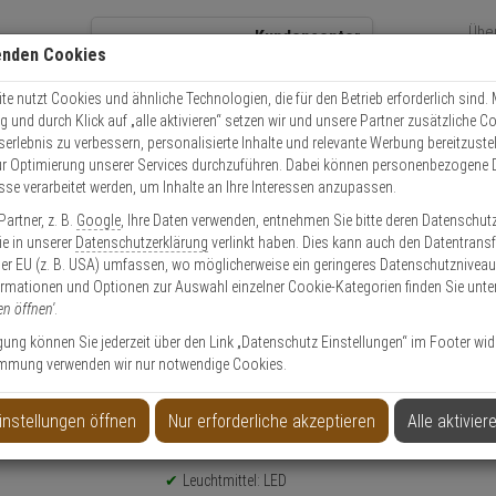
Übe
Kundencenter
enden Cookies
Über
+49 (0)821 899 493-0
Sch
Kontaktservice
nutzen
e nutzt Cookies und ähnliche Technologien, die für den Betrieb erforderlich sind. M
und durch Klick auf „alle aktivieren“ setzen wir und unsere Partner zusätzliche C
Mo. - Do.: 8:00 - 16:30 Fr. 8:00 - 14:00 Uhr
serlebnis zu verbessern, personalisierte Inhalte und relevante Werbung bereitzuste
r Optimierung unserer Services durchzuführen. Dabei können personenbezogene 
esse verarbeitet werden, um Inhalte an Ihre Interessen anzupassen.
VAC71070 Infrarot-Strahler, 15 W, 10° - 95°
artner, z. B.
Google
, Ihre Daten verwenden, entnehmen Sie bitte deren Datenschut
Sie in unserer
Datenschutzerklärung
verlinkt haben. Dies kann auch den Datentransf
er EU (z. B. USA) umfassen, wo möglicherweise ein geringeres Datenschutzniveau 
ormationen und Optionen zur Auswahl einzelner Cookie-Kategorien finden Sie unte
en öffnen'
.
er, 15 W, 10° - 95°
ligung können Sie jederzeit über den Link „Datenschutz Einstellungen“ im Footer wid
mmung verwenden wir nur notwendige Cookies.
instellungen öffnen
Nur erforderliche akzeptieren
Alle aktivier
Produktinformationen
LED Infrarotstrahler - Modell: Professional
Leuchtmittel: LED