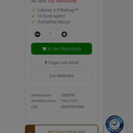
Preis,
inkl. MwSt.
zzgl. Versandkosten
Verfügbakeit
Lieferzeit: 6-9 Werktage**
und
Warenkorb-
16 Stück lagernd
oder
Kostenfreie Retoure
Konfigurieren-
Menge
Button
In den Warenkorb
Fragen zum Artikel
Zum Merkzettel
Artikelnummer:
10030795
Herstellernummer:
TVAC71070
EAN:
4043158161984
Jetzt Geschäftskunde