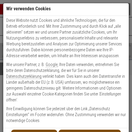
Warenkorb schließen
Suche öffnen
Warenko
Wir verwenden Cookies
Diese Website nutzt Cookies und ähnliche Technologien, die für den
+49 (0)821 899 493-0
Mo. - Do.: 8:00 - 16:30 | Fr.: 8:00 - 14:00 Uhr
0 ARTIKEL IM WARENKORB
Betrieb erforderlich sind. Mit Ihrer Zustimmung und durch Klick auf „alle
Kontaktservice nutzen
aktivieren“ setzen wir und unsere Partner zusätzliche Cookies, um Ihr
Ihr Warenkorb ist momentan leer.
Ergebnisse (
)
Nutzungserlebnis zu verbessern, personalisierte Inhalte und relevante
Fertig
Werbung bereitzustellen und Analysen zur Optimierung unserer Services
Shop
durchzuführen. Dabei können personenbezogene Daten wie Ihre IP-
durchsuchen
Adresse verarbeitet werden, um Inhalte an Ihre Interessen anzupassen.
Bitte
Es
Wie unsere Partner, z. B.
Google
, Ihre Daten verwenden, entnehmen Sie
geben
wurde
Details
Beratung
bitte deren Datenschutzerklärung, die wir für Sie in unserer
Sie
noch
Datenschutzerklärung
verlinkt haben. Dies kann auch den Datentransfer in
mindestens
Kategorien
Länder außerhalb der EU (z. B. USA) umfassen, wo möglicherweise ein
3
Suche
ABUS TVHS20020
geringeres Datenschutzniveau gilt. Weitere Informationen und Optionen
Zeichen
gestartet
zur Auswahl einzelner Cookie-Kategorien finden Sie unter
'Einstellungen
ein,
Klingeltasten-Modul (6 Tasten)
öffnen'
.
um
die
Ihre Einwilligung können Sie jederzeit über den Link „Datenschutz
Produktmerkmale
Suche
Einstellungen“ im Footer widerrufen. Ohne Zustimmung verwenden wir nur
zu
notwendige Cookies.
starten.
Datenblatt drucken