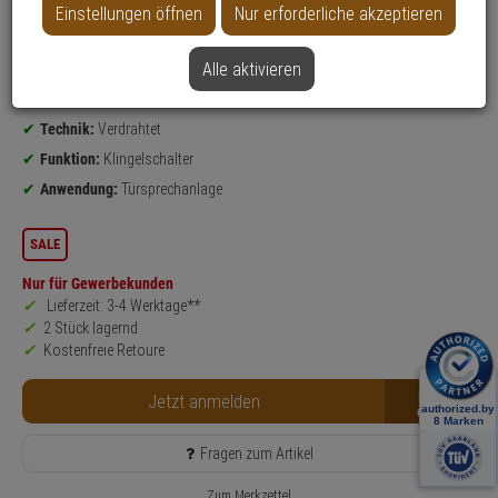
Einstellungen öffnen
Nur erforderliche akzeptieren
Produktinformationen
Klingelmodul - Modell: Professional, ModuVis
Alle aktivieren
Einsatzgebiet:
Außenbereich
Montageart:
Aufputz
Technik:
Verdrahtet
Funktion:
Klingelschalter
Anwendung:
Türsprechanlage
SALE
Nur für Gewerbekunden
Lieferzeit: 3-4 Werktage**
2 Stück lagernd
Kostenfreie Retoure
B2B
Jetzt anmelden
Fragen zum Artikel
Zum Merkzettel