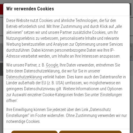
Warenkorb schließen
Suche öffnen
Warenko
Wir verwenden Cookies
Diese Website nutzt Cookies und ähnliche Technologien, die für den
+49 (0)821 899 493-0
Mo. - Do.: 8:00 - 16:30 | Fr.: 8:00 - 14:00 Uhr
0 ARTIKEL IM WARENKORB
Betrieb erforderlich sind. Mit Ihrer Zustimmung und durch Klick auf „alle
Kontaktservice nutzen
aktivieren“ setzen wir und unsere Partner zusätzliche Cookies, um Ihr
Ihr Warenkorb ist momentan leer.
Ergebnisse (
)
Nutzungserlebnis zu verbessern, personalisierte Inhalte und relevante
Fertig
Werbung bereitzustellen und Analysen zur Optimierung unserer Services
Shop
durchzuführen. Dabei können personenbezogene Daten wie Ihre IP-
durchsuchen
Adresse verarbeitet werden, um Inhalte an Ihre Interessen anzupassen.
Bitte
Es
Wie unsere Partner, z. B.
Google
, Ihre Daten verwenden, entnehmen Sie
geben
wurde
Details
Beratung
bitte deren Datenschutzerklärung, die wir für Sie in unserer
Sie
noch
Datenschutzerklärung
verlinkt haben. Dies kann auch den Datentransfer in
mindestens
Kategorien
Länder außerhalb der EU (z. B. USA) umfassen, wo möglicherweise ein
3
Suche
ABUS TVHS20320
geringeres Datenschutzniveau gilt. Weitere Informationen und Optionen
Zeichen
gestartet
zur Auswahl einzelner Cookie-Kategorien finden Sie unter
'Einstellungen
ein,
Monitor-Tischhalterung
öffnen'
.
um
die
Ihre Einwilligung können Sie jederzeit über den Link „Datenschutz
Produktmerkmale
Suche
Einstellungen“ im Footer widerrufen. Ohne Zustimmung verwenden wir nur
zu
notwendige Cookies.
Datenblatt drucken
starten.