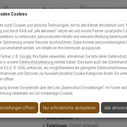
Kundencenter
enden Cookies
Übe
+49 (0)821 899 493-0
Schnel
Kontaktservice
nutzen
e nutzt Cookies und ähnliche Technologien, die für den Betrieb erforderlich sind. M
und durch Klick auf „alle aktivieren“ setzen wir und unsere Partner zusätzliche C
Mo. - Do.: 8:00 - 16:30 Fr. 8:00 - 14:00 Uhr
serlebnis zu verbessern, personalisierte Inhalte und relevante Werbung bereitzuste
r Optimierung unserer Services durchzuführen. Dabei können personenbezogene 
esse verarbeitet werden, um Inhalte an Ihre Interessen anzupassen.
Zutrittskontrollsysteme
Abus WLX CLX Zubehör
Abus Verlängerungssat
artner, z. B.
Google
, Ihre Daten verwenden, entnehmen Sie bitte deren Datenschut
Sie in unserer
Datenschutzerklärung
verlinkt haben. Dies kann auch den Datentransf
er EU (z. B. USA) umfassen, wo möglicherweise ein geringeres Datenschutzniveau 
ormationen und Optionen zur Auswahl einzelner Cookie-Kategorien finden Sie unte
en öffnen'
.
Loxx Halbzyl., 5 mm
ligung können Sie jederzeit über den Link „Datenschutz Einstellungen“ im Footer wid
mmung verwenden wir nur notwendige Cookies.
Produktinformationen
Zubehörartikel, Verlängerungsset
instellungen öffnen
Nur erforderliche akzeptieren
Alle aktivier
kompatibel mit:
Seccor CodeLoxx Halbzylinder
Einsatzbereich:
Tür
Funktionen:
Zylinder verlängern