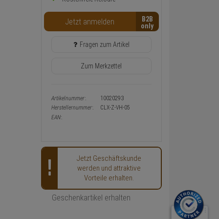
Warenkorb-
oder
B2B
Konfigurieren-
Jetzt anmelden
Button
Fragen zum Artikel
Zum Merkzettel
Artikelnummer:
10020293
Herstellernummer:
CLX-Z-VH-05
EAN:
Jetzt Geschäftskunde
werden und attraktive
Vorteile erhalten.
Geschenkartikel erhalten