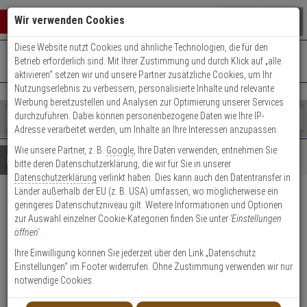
Warenkorb schließen
Suche öffnen
Warenko
Wir verwenden Cookies
Diese Website nutzt Cookies und ähnliche Technologien, die für den
+49 (0)821 899 493-0
Mo. - Do.: 8:00 - 16:30 | Fr.: 8:00 - 14:00 Uhr
0 ARTIKEL IM WARENKORB
Betrieb erforderlich sind. Mit Ihrer Zustimmung und durch Klick auf „alle
Kontaktservice nutzen
aktivieren“ setzen wir und unsere Partner zusätzliche Cookies, um Ihr
Ihr Warenkorb ist momentan leer.
Ergebnisse (
)
Nutzungserlebnis zu verbessern, personalisierte Inhalte und relevante
Fertig
Werbung bereitzustellen und Analysen zur Optimierung unserer Services
Shop
durchzuführen. Dabei können personenbezogene Daten wie Ihre IP-
durchsuchen
Adresse verarbeitet werden, um Inhalte an Ihre Interessen anzupassen.
Bitte
Es
Wie unsere Partner, z. B.
Google
, Ihre Daten verwenden, entnehmen Sie
geben
wurde
Details
Beratung
bitte deren Datenschutzerklärung, die wir für Sie in unserer
Sie
noch
Datenschutzerklärung
verlinkt haben. Dies kann auch den Datentransfer in
mindestens
Kategorien
Länder außerhalb der EU (z. B. USA) umfassen, wo möglicherweise ein
3
Suche
30mm Verlängerungssatz für
geringeres Datenschutzniveau gilt. Weitere Informationen und Optionen
Zeichen
gestartet
zur Auswahl einzelner Cookie-Kategorien finden Sie unter
'Einstellungen
ein,
WLX/CLX Zylinder
öffnen'
.
um
die
Ihre Einwilligung können Sie jederzeit über den Link „Datenschutz
Produktmerkmale
Suche
Einstellungen“ im Footer widerrufen. Ohne Zustimmung verwenden wir nur
zu
notwendige Cookies.
Datenblatt drucken
starten.