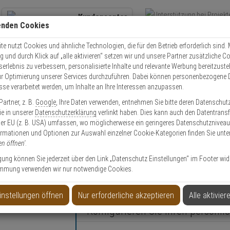
Kundencenter
enden Cookies
Übe
+49 (0)821 899 493-0
Schnel
Kontaktservice
nutzen
e nutzt Cookies und ähnliche Technologien, die für den Betrieb erforderlich sind. M
und durch Klick auf „alle aktivieren“ setzen wir und unsere Partner zusätzliche C
Mo. - Do.: 8:00 - 16:30 Fr. 8:00 - 14:00 Uhr
serlebnis zu verbessern, personalisierte Inhalte und relevante Werbung bereitzuste
r Optimierung unserer Services durchzuführen. Dabei können personenbezogene 
esse verarbeitet werden, um Inhalte an Ihre Interessen anzupassen.
olle
Schließzylinder
Zylinder Nachbestellen
ABUS Vitess Rundzylind
artner, z. B.
Google
, Ihre Daten verwenden, entnehmen Sie bitte deren Datenschut
Sie in unserer
Datenschutzerklärung
verlinkt haben. Dies kann auch den Datentransf
er EU (z. B. USA) umfassen, wo möglicherweise ein geringeres Datenschutzniveau 
ormationen und Optionen zur Auswahl einzelner Cookie-Kategorien finden Sie unte
en öffnen'
.
mm nach Sicherungskarte
ligung können Sie jederzeit über den Link „Datenschutz Einstellungen“ im Footer wid
mmung verwenden wir nur notwendige Cookies.
instellungen öffnen
Nur erforderliche akzeptieren
Alle aktivier
Konfigurieren Sie Ihren persönli