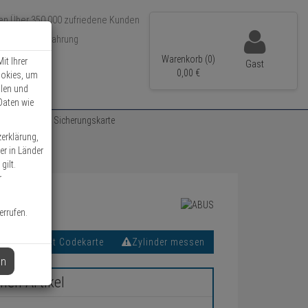
Über 350.000 zufriedene Kunden
r 15 Jahre Erfahrung
ler Versand
Warenkorb (0)
it Ihrer
Gast
0,
00
€
ookies, um
llen und
Daten wie
er 28mm nach Sicherungskarte
zerklärung,
er in Länder
gilt.
r
errufen.
Mit Codekarte
Zylinder messen
en
chen Artikel