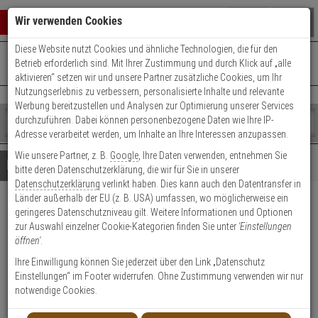
Warenkorb schließen
Suche öffnen
Warenko
Wir verwenden Cookies
Diese Website nutzt Cookies und ähnliche Technologien, die für den
+49 (0)821 899 493-0
Mo. - Do.: 8:00 - 16:30 | Fr.: 8:00 - 14:00 Uhr
0 ARTIKEL IM WARENKORB
Betrieb erforderlich sind. Mit Ihrer Zustimmung und durch Klick auf „alle
Kontaktservice nutzen
aktivieren“ setzen wir und unsere Partner zusätzliche Cookies, um Ihr
Ihr Warenkorb ist momentan leer.
Ergebnisse (
)
Nutzungserlebnis zu verbessern, personalisierte Inhalte und relevante
Fertig
Werbung bereitzustellen und Analysen zur Optimierung unserer Services
Shop
durchzuführen. Dabei können personenbezogene Daten wie Ihre IP-
durchsuchen
Adresse verarbeitet werden, um Inhalte an Ihre Interessen anzupassen.
Bitte
Es
Wie unsere Partner, z. B.
Google
, Ihre Daten verwenden, entnehmen Sie
geben
wurde
Details
Beratung
bitte deren Datenschutzerklärung, die wir für Sie in unserer
Sie
noch
Datenschutzerklärung
verlinkt haben. Dies kann auch den Datentransfer in
mindestens
Kategorien
Länder außerhalb der EU (z. B. USA) umfassen, wo möglicherweise ein
3
Suche
ABUS FOS550 S vs. EK
geringeres Datenschutzniveau gilt. Weitere Informationen und Optionen
Zeichen
gestartet
zur Auswahl einzelner Cookie-Kategorien finden Sie unter
'Einstellungen
ein,
Fensterschloss silber
öffnen'
.
um
die
Ihre Einwilligung können Sie jederzeit über den Link „Datenschutz
Produktmerkmale
Suche
Einstellungen“ im Footer widerrufen. Ohne Zustimmung verwenden wir nur
zu
notwendige Cookies.
Datenblatt drucken
starten.