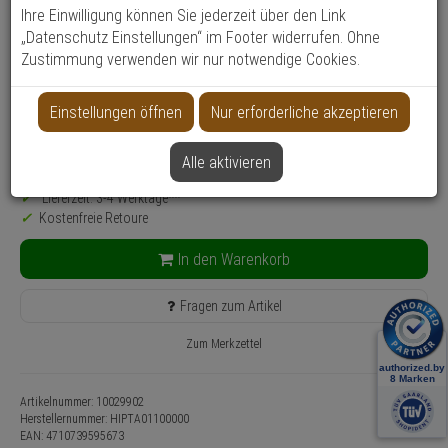
Produktinformationen
Encoder
Ihre Einwilligung können Sie jederzeit über den Link
„Datenschutz Einstellungen“ im Footer widerrufen. Ohne
Montageart: Wandmontage
Zustimmung verwenden wir nur notwendige Cookies.
Anwendung: Videoüberwachung
Farbe: Schwarz
Einstellungen öffnen
Nur erforderliche akzeptieren
130,
55
€
Alle aktivieren
inkl. MwSt.
zzgl. Versandkosten
Lieferzeit: 3-4 Werktage**
Kostenfreie Retoure
In den Warenkorb
Fragen zum Artikel
Zum Merkzettel
Artikelnummer: 10029902
Herstellernummer:
HIPTA01100000
EAN:
4710739595673