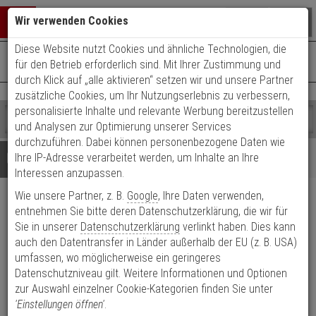
Warenkorb schließen
Suche öffnen
Warenko
Wir verwenden Cookies
Diese Website nutzt Cookies und ähnliche Technologien, die
+49 (0)821 899 493-0
Mo. - Do.: 8:00 - 16:30 | Fr.: 8:00 - 14:00 Uhr
0 ARTIKEL IM WARENKORB
für den Betrieb erforderlich sind. Mit Ihrer Zustimmung und
Kontaktservice nutzen
durch Klick auf „alle aktivieren“ setzen wir und unsere Partner
Ihr Warenkorb ist momentan leer.
Ergebnisse (
)
zusätzliche Cookies, um Ihr Nutzungserlebnis zu verbessern,
Fertig
personalisierte Inhalte und relevante Werbung bereitzustellen
Shop
durchsuchen
und Analysen zur Optimierung unserer Services
Bitte
Es
durchzuführen. Dabei können personenbezogene Daten wie
geben
wurde
Details
Beratung
Ihre IP-Adresse verarbeitet werden, um Inhalte an Ihre
Sie
noch
Interessen anzupassen.
mindestens
Kategorien
Wie unsere Partner, z. B.
Google
, Ihre Daten verwenden,
3
Suche
AG Neovo HIP-TA HDMI-
Zeichen
gestartet
entnehmen Sie bitte deren Datenschutzerklärung, die wir für
ein,
Sie in unserer
Datenschutzerklärung
verlinkt haben. Dies kann
LAN Extender
um
auch den Datentransfer in Länder außerhalb der EU (z. B. USA)
die
umfassen, wo möglicherweise ein geringeres
Produktmerkmale
Suche
Datenschutzniveau gilt. Weitere Informationen und Optionen
zu
zur Auswahl einzelner Cookie-Kategorien finden Sie unter
Datenblatt drucken
starten.
'Einstellungen öffnen'
.