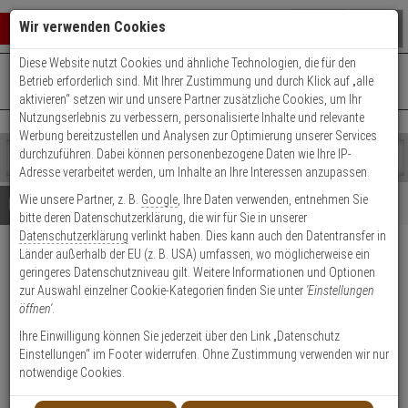
Warenkorb schließen
Suche öffnen
Warenko
Wir verwenden Cookies
Diese Website nutzt Cookies und ähnliche Technologien, die für den
+49 (0)821 899 493-0
Mo. - Do.: 8:00 - 16:30 | Fr.: 8:00 - 14:00 Uhr
0 ARTIKEL IM WARENKORB
Betrieb erforderlich sind. Mit Ihrer Zustimmung und durch Klick auf „alle
Kontaktservice nutzen
aktivieren“ setzen wir und unsere Partner zusätzliche Cookies, um Ihr
Ihr Warenkorb ist momentan leer.
Ergebnisse (
)
Nutzungserlebnis zu verbessern, personalisierte Inhalte und relevante
Fertig
Werbung bereitzustellen und Analysen zur Optimierung unserer Services
Shop
durchzuführen. Dabei können personenbezogene Daten wie Ihre IP-
durchsuchen
Adresse verarbeitet werden, um Inhalte an Ihre Interessen anzupassen.
Bitte
Es
Wie unsere Partner, z. B.
Google
, Ihre Daten verwenden, entnehmen Sie
geben
wurde
Details
Beratung
bitte deren Datenschutzerklärung, die wir für Sie in unserer
Sie
noch
Datenschutzerklärung
verlinkt haben. Dies kann auch den Datentransfer in
mindestens
Kategorien
Länder außerhalb der EU (z. B. USA) umfassen, wo möglicherweise ein
3
Suche
ALLNET ALL3008
geringeres Datenschutzniveau gilt. Weitere Informationen und Optionen
Zeichen
gestartet
Temperaturfühler
zur Auswahl einzelner Cookie-Kategorien finden Sie unter
'Einstellungen
ein,
öffnen'
.
um
die
Produktmerkmale
Ihre Einwilligung können Sie jederzeit über den Link „Datenschutz
Suche
Einstellungen“ im Footer widerrufen. Ohne Zustimmung verwenden wir nur
zu
notwendige Cookies.
Datenblatt drucken
starten.
Produktinformationen