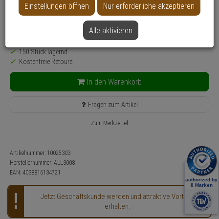
Einstellungen öffnen
Nur erforderliche akzeptieren
25,
35
€
inkl. MwSt.
zzgl. Versandkosten
Alle aktivieren
Lieferzeit: 1-2 Werktage**
150 Stück lagernd
Kostenfreie Retoure
In den Warenkorb
Fragen zum Artikel
Zum Merkzettel
Artikelnummer: 10025303
Herstellernummer:
ALL3008
EAN:
4038816134721
Jetzt Geschäftskunde werden und attraktive Vorteile
erhalten.