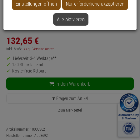
Einstellungen öffnen
Nur erforderliche akzeptieren
Produktinformationen
Switch
Anwendung: Videoüberwachung
Alle aktivieren
Farbe: Schwarz
132,
65
€
inkl. MwSt.
zzgl. Versandkosten
Lieferzeit: 3-4 Werktage**
150 Stück lagernd
Kostenfreie Retoure
In den Warenkorb
Fragen zum Artikel
Zum Merkzettel
Artikelnummer: 10005562
Herstellernummer:
ALL3692