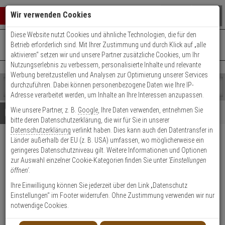
Warenkorb schließen
Suche öffnen
Warenko
Wir verwenden Cookies
Diese Website nutzt Cookies und ähnliche Technologien, die für den
+49 (0)821 899 493-0
Mo. - Do.: 8:00 - 16:30 | Fr.: 8:00 - 14:00 Uhr
0 ARTIKEL IM WARENKORB
Betrieb erforderlich sind. Mit Ihrer Zustimmung und durch Klick auf „alle
Kontaktservice nutzen
aktivieren“ setzen wir und unsere Partner zusätzliche Cookies, um Ihr
Ihr Warenkorb ist momentan leer.
Ergebnisse (
)
Nutzungserlebnis zu verbessern, personalisierte Inhalte und relevante
Fertig
Werbung bereitzustellen und Analysen zur Optimierung unserer Services
Shop
durchzuführen. Dabei können personenbezogene Daten wie Ihre IP-
durchsuchen
Adresse verarbeitet werden, um Inhalte an Ihre Interessen anzupassen.
Bitte
Es
Wie unsere Partner, z. B.
Google
, Ihre Daten verwenden, entnehmen Sie
geben
wurde
Details
Beratung
bitte deren Datenschutzerklärung, die wir für Sie in unserer
Sie
noch
Datenschutzerklärung
verlinkt haben. Dies kann auch den Datentransfer in
mindestens
Kategorien
Länder außerhalb der EU (z. B. USA) umfassen, wo möglicherweise ein
3
Suche
ALLNET ALL3692 Smart-
geringeres Datenschutzniveau gilt. Weitere Informationen und Optionen
Zeichen
gestartet
Meter-Gateway PM3 4x D0
zur Auswahl einzelner Cookie-Kategorien finden Sie unter
'Einstellungen
ein,
öffnen'
.
um
die
Produktmerkmale
Ihre Einwilligung können Sie jederzeit über den Link „Datenschutz
Suche
Einstellungen“ im Footer widerrufen. Ohne Zustimmung verwenden wir nur
zu
notwendige Cookies.
starten.
Datenblatt drucken