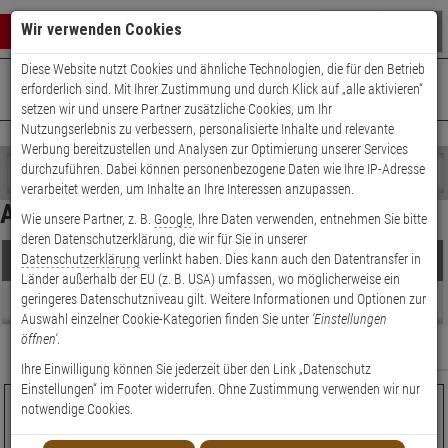
Warenkorb schließen
Suche öffnen
Warenko
Wir verwenden Cookies
Diese Website nutzt Cookies und ähnliche Technologien, die für den Betrieb
+49 (0)821 899 493-0
Mo. - Do.: 8:00 - 16:30 | Fr.: 8:00 - 14:00 Uhr
0 ARTIKEL IM WARENKORB
erforderlich sind. Mit Ihrer Zustimmung und durch Klick auf „alle aktivieren“
Kontaktservice nutzen
setzen wir und unsere Partner zusätzliche Cookies, um Ihr
Ihr Warenkorb ist momentan leer.
Ergebnisse (
9
)
Nutzungserlebnis zu verbessern, personalisierte Inhalte und relevante
Fertig
Werbung bereitzustellen und Analysen zur Optimierung unserer Services
Shop
durchzuführen. Dabei können personenbezogene Daten wie Ihre IP-Adresse
durchsuchen
verarbeitet werden, um Inhalte an Ihre Interessen anzupassen.
Hersteller Filter
Bitte
Es
Analoge Minikamera
Wie unsere Partner, z. B.
Google
, Ihre Daten verwenden, entnehmen Sie bitte
geben
wurde
Preis Filter (
9
)
deren Datenschutzerklärung, die wir für Sie in unserer
Sie
noch
Datenschutzerklärung
verlinkt haben. Dies kann auch den Datentransfer in
Produkte
mindestens
Kategorien
Länder außerhalb der EU (z. B. USA) umfassen, wo möglicherweise ein
3
Suche
€
€
geringeres Datenschutzniveau gilt. Weitere Informationen und Optionen zur
Zeichen
gestartet
Beratung
Auswahl einzelner Cookie-Kategorien finden Sie unter
'Einstellungen
ein,
öffnen'
.
um
Artikelauswahl
Relevanz
Filter anzeigen
die
Ihre Einwilligung können Sie jederzeit über den Link „Datenschutz
Modell / Serie
Suche
Einstellungen“ im Footer widerrufen. Ohne Zustimmung verwenden wir nur
zu
ABUS HDCC32512 Analog HD Mini Tube 2MPx TN IR IP67
notwendige Cookies.
Bildauflösung
starten.