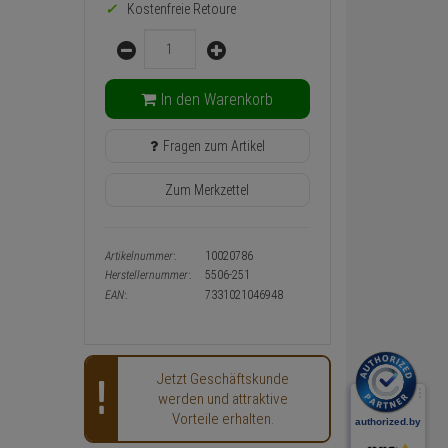
Warenkorb-
Kostenfreie Retoure
oder
Menge
Konfigurieren-
Button
In den Warenkorb
Fragen zum Artikel
Zum Merkzettel
Artikelnummer:
10020786
Herstellernummer:
5506-251
EAN:
7331021046948
Jetzt Geschäftskunde
werden und attraktive
Vorteile erhalten.