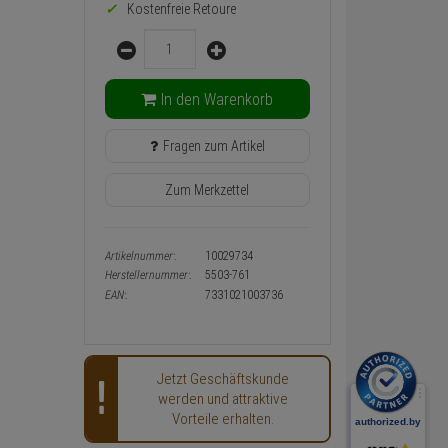
Warenkorb-
Kostenfreie Retoure
oder
Menge
Konfigurieren-
Button
In den Warenkorb
Fragen zum Artikel
Zum Merkzettel
Artikelnummer:
10029734
Herstellernummer:
5503-761
EAN:
7331021003736
Jetzt Geschäftskunde
werden und attraktive
Vorteile erhalten.