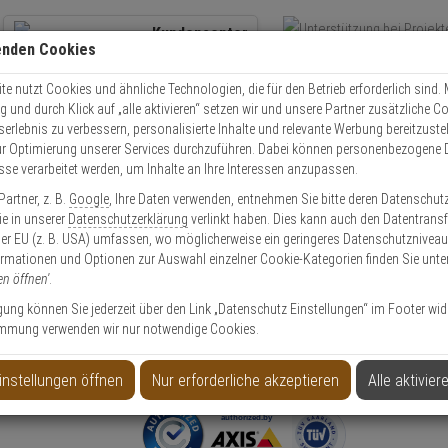
Kundencenter
enden Cookies
Übe
+49 (0)821 899 493-0
Schnel
Kontaktservice
nutzen
e nutzt Cookies und ähnliche Technologien, die für den Betrieb erforderlich sind. M
und durch Klick auf „alle aktivieren“ setzen wir und unsere Partner zusätzliche C
Mo. - Do.: 8:00 - 16:30 Fr. 8:00 - 14:00 Uhr
serlebnis zu verbessern, personalisierte Inhalte und relevante Werbung bereitzuste
r Optimierung unserer Services durchzuführen. Dabei können personenbezogene 
esse verarbeitet werden, um Inhalte an Ihre Interessen anzupassen.
BLE GLAND A M20 Kabelverschraubung, 5 Stück
artner, z. B.
Google
, Ihre Daten verwenden, entnehmen Sie bitte deren Datenschut
Sie in unserer
Datenschutzerklärung
verlinkt haben. Dies kann auch den Datentransf
er EU (z. B. USA) umfassen, wo möglicherweise ein geringeres Datenschutzniveau 
ormationen und Optionen zur Auswahl einzelner Cookie-Kategorien finden Sie unte
en öffnen'
.
verschraubung, 5 Stück
ligung können Sie jederzeit über den Link „Datenschutz Einstellungen“ im Footer wid
mmung verwenden wir nur notwendige Cookies.
Produktinformationen
Zubehörartikel
instellungen öffnen
Nur erforderliche akzeptieren
Alle aktivier
Anwendung: Videoüberwachung