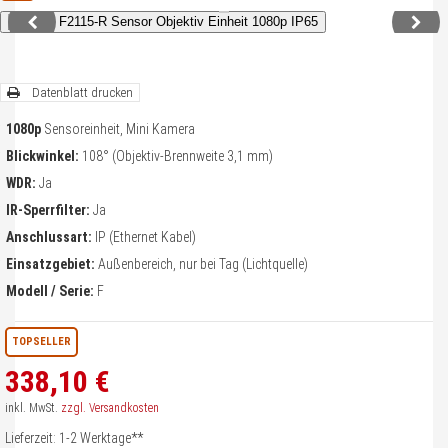
lefonnummer
*
Datenblatt drucken
ckrufzeit
*
bis
oduktinformationen
1080p
Sensoreinheit, Mini Kamera
Blickwinkel:
108° (Objektiv-Brennweite 3,1 mm)
liegen
*
WDR:
Ja
Ich benötige ein Angebot mit persönlicher Beratung.
IR-Sperrfilter:
Ja
Ich habe Fragen zur Funktionsweise von Produkten.
Anschlussart:
IP (Ethernet Kabel)
Ich habe Fragen zu einem Auftrag.
Einsatzgebiet:
Außenbereich, nur bei Tag (Lichtquelle)
Ich wünsche weitere Informationen zum Thema individuelle Preislisten
Modell / Serie:
F
chricht
TOPSELLER
338,
10
€
inkl. MwSt.
zzgl. Versandkosten
Lieferzeit: 1-2 Werktage**