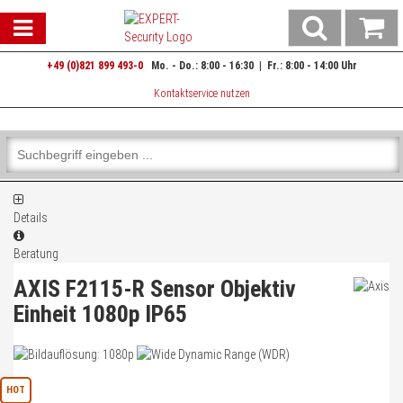
Rückrufformular - Unser Extra-Service für Sie!
Warenkorb schließen
Suche
Warenk
Nutzen Sie unseren Rückrufservice!
öffnen
aufklap
Einfach Rückrufformular ausfüllen - Abschicken - Wir rufen zurück!
+49 (0)821 899 493-0
Mo. - Do.: 8:00 - 16:30 | Fr.: 8:00 - 14:00 Uhr
0 ARTIKEL IM WARENKORB
rede
*
Kontaktservice nutzen
Herr
Ihr Warenkorb ist momentan leer.
Frau
Ergebnisse (
)
Fertig
divers
Shop
durchsuchen
rname
Bitte
Es
geben
wurde
Sie
noch
Details
mindestens
Kategorien
chname
*
3
Suche
Beratung
Zeichen
gestartet
AXIS F2115-R Sensor Objektiv
ein,
um
Einheit 1080p IP65
Ihre Kontaktinformationen
die
Suche
re E-Mail
Produktmerkmale
zu
starten.
HOT