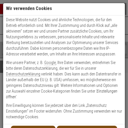
Warenkorb schließen
Suche öffnen
Warenko
Wir verwenden Cookies
Diese Website nutzt Cookies und ähnliche Technologien, die für den
+49 (0)821 899 493-0
Mo. - Do.: 8:00 - 16:30 | Fr.: 8:00 - 14:00 Uhr
0 ARTIKEL IM WARENKORB
Betrieb erforderlich sind. Mit Ihrer Zustimmung und durch Klick auf „alle
Kontaktservice nutzen
aktivieren“ setzen wir und unsere Partner zusätzliche Cookies, um Ihr
Ihr Warenkorb ist momentan leer.
Ergebnisse (
)
Nutzungserlebnis zu verbessern, personalisierte Inhalte und relevante
Fertig
Werbung bereitzustellen und Analysen zur Optimierung unserer Services
Shop
durchzuführen. Dabei können personenbezogene Daten wie Ihre IP-
durchsuchen
Adresse verarbeitet werden, um Inhalte an Ihre Interessen anzupassen.
Bitte
Es
Wie unsere Partner, z. B.
Google
, Ihre Daten verwenden, entnehmen Sie
geben
wurde
Details
Beratung
bitte deren Datenschutzerklärung, die wir für Sie in unserer
Sie
noch
Datenschutzerklärung
verlinkt haben. Dies kann auch den Datentransfer in
mindestens
Kategorien
Länder außerhalb der EU (z. B. USA) umfassen, wo möglicherweise ein
3
Suche
AXIS F7315 Verbindungskabel
geringeres Datenschutzniveau gilt. Weitere Informationen und Optionen
Zeichen
gestartet
zur Auswahl einzelner Cookie-Kategorien finden Sie unter
'Einstellungen
ein,
15m RJ12 f. F1004 weiß
öffnen'
.
um
die
Ihre Einwilligung können Sie jederzeit über den Link „Datenschutz
Produktmerkmale
Suche
Einstellungen“ im Footer widerrufen. Ohne Zustimmung verwenden wir nur
zu
notwendige Cookies.
Datenblatt drucken
starten.