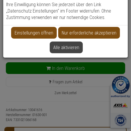
Ihre Einwilligung können Sie jederzeit über den Link
Produktinformationen
„Datenschutz Einstellungen“ im Footer widerrufen. Ohne
Zubehörartikel, Gehäuse
Zustimmung verwenden wir nur notwendige Cookies.
Farbe: Schwarz
121,
85
€
Einstellungen öffnen
Nur erforderliche akzeptieren
inkl. MwSt.
zzgl. Versandkosten
Alle aktivieren
Lieferzeit: 3-4 Werktage**
Kostenfreie Retoure
In den Warenkorb
Fragen zum Artikel
Zum Merkzettel
Artikelnummer: 10041616
Herstellernummer:
01630-001
EAN:
7331021066168