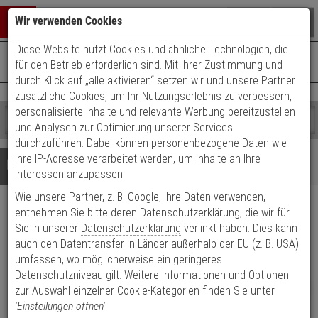
Warenkorb schließen
Suche öffnen
Warenko
Wir verwenden Cookies
Diese Website nutzt Cookies und ähnliche Technologien, die
+49 (0)821 899 493-0
Mo. - Do.: 8:00 - 16:30 | Fr.: 8:00 - 14:00 Uhr
0 ARTIKEL IM WARENKORB
für den Betrieb erforderlich sind. Mit Ihrer Zustimmung und
Kontaktservice nutzen
durch Klick auf „alle aktivieren“ setzen wir und unsere Partner
Ihr Warenkorb ist momentan leer.
Ergebnisse (
)
zusätzliche Cookies, um Ihr Nutzungserlebnis zu verbessern,
Fertig
personalisierte Inhalte und relevante Werbung bereitzustellen
Shop
durchsuchen
und Analysen zur Optimierung unserer Services
Bitte
Es
durchzuführen. Dabei können personenbezogene Daten wie
geben
wurde
Ihre IP-Adresse verarbeitet werden, um Inhalte an Ihre
Details
Beratung
Sie
noch
Interessen anzupassen.
mindestens
Kategorien
Wie unsere Partner, z. B.
Google
, Ihre Daten verwenden,
3
Suche
AXIS F92A01 Height Strip
Zeichen
gestartet
entnehmen Sie bitte deren Datenschutzerklärung, die wir für
ein,
Sie in unserer
Datenschutzerklärung
verlinkt haben. Dies kann
Housing Black
um
auch den Datentransfer in Länder außerhalb der EU (z. B. USA)
die
umfassen, wo möglicherweise ein geringeres
Suche
Produktmerkmale
Datenschutzniveau gilt. Weitere Informationen und Optionen
zu
NEU
zur Auswahl einzelner Cookie-Kategorien finden Sie unter
starten.
'Einstellungen öffnen'
.
Datenblatt drucken