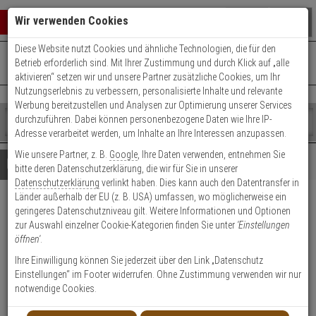
Warenkorb schließen
Suche öffnen
Warenko
Wir verwenden Cookies
Diese Website nutzt Cookies und ähnliche Technologien, die für den
+49 (0)821 899 493-0
Mo. - Do.: 8:00 - 16:30 | Fr.: 8:00 - 14:00 Uhr
0 ARTIKEL IM WARENKORB
Betrieb erforderlich sind. Mit Ihrer Zustimmung und durch Klick auf „alle
Kontaktservice nutzen
aktivieren“ setzen wir und unsere Partner zusätzliche Cookies, um Ihr
Ihr Warenkorb ist momentan leer.
Ergebnisse (
)
Nutzungserlebnis zu verbessern, personalisierte Inhalte und relevante
Fertig
Werbung bereitzustellen und Analysen zur Optimierung unserer Services
Shop
durchzuführen. Dabei können personenbezogene Daten wie Ihre IP-
durchsuchen
Adresse verarbeitet werden, um Inhalte an Ihre Interessen anzupassen.
Bitte
Es
Wie unsere Partner, z. B.
Google
, Ihre Daten verwenden, entnehmen Sie
geben
wurde
Details
Beratung
bitte deren Datenschutzerklärung, die wir für Sie in unserer
Sie
noch
Datenschutzerklärung
verlinkt haben. Dies kann auch den Datentransfer in
mindestens
Kategorien
Länder außerhalb der EU (z. B. USA) umfassen, wo möglicherweise ein
3
Suche
AXIS Q2101-TE 13 mm 8.3 fps
geringeres Datenschutzniveau gilt. Weitere Informationen und Optionen
Zeichen
gestartet
zur Auswahl einzelner Cookie-Kategorien finden Sie unter
'Einstellungen
ein,
Thermal PoE IP67 IK10
öffnen'
.
um
die
Ihre Einwilligung können Sie jederzeit über den Link „Datenschutz
Produktmerkmale
Suche
Einstellungen“ im Footer widerrufen. Ohne Zustimmung verwenden wir nur
zu
notwendige Cookies.
starten.