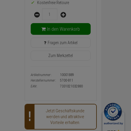
Warenkorb-
Kostenfreie Retoure
oder
Menge
Konfigurieren-
Button
In den Warenkorb
Fragen zum Artikel
Zum Merkzettel
Artikelnummer:
10001889
Herstellernummer:
5700-811
EAN:
7331021032880
Jetzt Geschäftskunde
werden und attraktive
Vorteile erhalten.