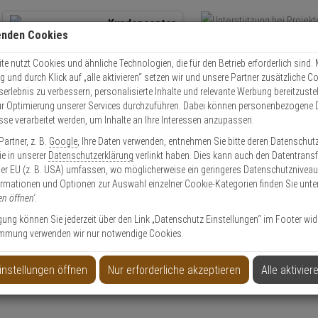
Kundencenter
enden Cookies
Übe
+49 (0)821 899 493-0
Schnel
Kontaktservice
nutzen
e nutzt Cookies und ähnliche Technologien, die für den Betrieb erforderlich sind. M
und durch Klick auf „alle aktivieren“ setzen wir und unsere Partner zusätzliche C
Mo. - Do.: 8:00 - 16:30 Fr. 8:00 - 14:00 Uhr
serlebnis zu verbessern, personalisierte Inhalte und relevante Werbung bereitzuste
r Optimierung unserer Services durchzuführen. Dabei können personenbezogene 
esse verarbeitet werden, um Inhalte an Ihre Interessen anzupassen.
603X HD DOME KIT
artner, z. B.
Google
, Ihre Daten verwenden, entnehmen Sie bitte deren Datenschut
Sie in unserer
Datenschutzerklärung
verlinkt haben. Dies kann auch den Datentransf
er EU (z. B. USA) umfassen, wo möglicherweise ein geringeres Datenschutzniveau 
ormationen und Optionen zur Auswahl einzelner Cookie-Kategorien finden Sie unte
en öffnen'
.
ligung können Sie jederzeit über den Link „Datenschutz Einstellungen“ im Footer wid
mmung verwenden wir nur notwendige Cookies.
Produktinformationen
instellungen öffnen
Nur erforderliche akzeptieren
Alle aktivier