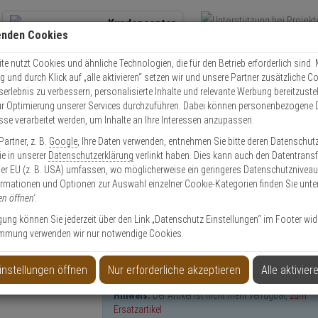
Kundencenter
enden Cookies
Übe
+49 (0)821 899 493-0
Schnel
Kontaktservice
nutzen
e nutzt Cookies und ähnliche Technologien, die für den Betrieb erforderlich sind. M
und durch Klick auf „alle aktivieren“ setzen wir und unsere Partner zusätzliche C
Mo. - Do.: 8:00 - 16:30 Fr. 8:00 - 14:00 Uhr
serlebnis zu verbessern, personalisierte Inhalte und relevante Werbung bereitzuste
r Optimierung unserer Services durchzuführen. Dabei können personenbezogene 
esse verarbeitet werden, um Inhalte an Ihre Interessen anzupassen.
752-E 35MM IP-Thermal 30 fps VGA T/N IP66
artner, z. B.
Google
, Ihre Daten verwenden, entnehmen Sie bitte deren Datenschut
Sie in unserer
Datenschutzerklärung
verlinkt haben. Dies kann auch den Datentransf
er EU (z. B. USA) umfassen, wo möglicherweise ein geringeres Datenschutzniveau 
ormationen und Optionen zur Auswahl einzelner Cookie-Kategorien finden Sie unte
en öffnen'
.
 30 fps VGA T/N IP66
ligung können Sie jederzeit über den Link „Datenschutz Einstellungen“ im Footer wid
mmung verwenden wir nur notwendige Cookies.
instellungen öffnen
Nur erforderliche akzeptieren
Alle aktivier
Hinweis:
Der Artikel ist nicht mehr verfügbar,
zum
Ersatzartikel