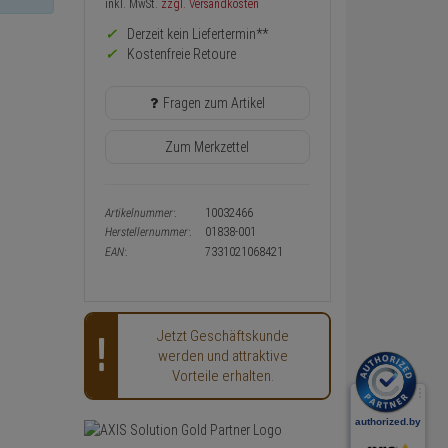
Preis,
inkl. MwSt.
zzgl. Versandkosten
Verfügbakeit
Derzeit kein Liefertermin**
und
Warenkorb-
Kostenfreie Retoure
oder
Konfigurieren-
Fragen zum Artikel
Button
Zum Merkzettel
Artikelnummer:
10032466
Herstellernummer:
01838-001
EAN:
7331021068421
Jetzt Geschäftskunde
werden und attraktive
Vorteile erhalten.