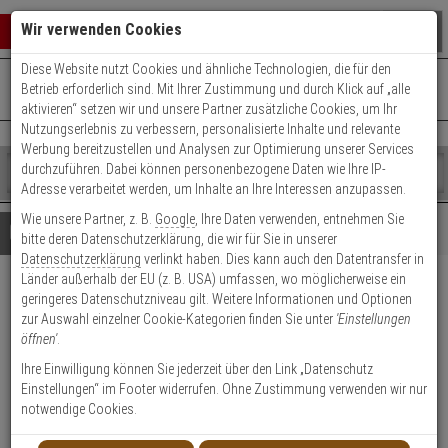
Warenkorb schließen
Suche öffnen
Warenko
Wir verwenden Cookies
Diese Website nutzt Cookies und ähnliche Technologien, die für den
+49 (0)821 899 493-0
Mo. - Do.: 8:00 - 16:30 | Fr.: 8:00 - 14:00 Uhr
0 ARTIKEL IM WARENKORB
Betrieb erforderlich sind. Mit Ihrer Zustimmung und durch Klick auf „alle
Kontaktservice nutzen
aktivieren“ setzen wir und unsere Partner zusätzliche Cookies, um Ihr
Ihr Warenkorb ist momentan leer.
Ergebnisse (
)
Nutzungserlebnis zu verbessern, personalisierte Inhalte und relevante
Fertig
Werbung bereitzustellen und Analysen zur Optimierung unserer Services
Shop
durchzuführen. Dabei können personenbezogene Daten wie Ihre IP-
durchsuchen
Adresse verarbeitet werden, um Inhalte an Ihre Interessen anzupassen.
Bitte
Es
Wie unsere Partner, z. B.
Google
, Ihre Daten verwenden, entnehmen Sie
geben
wurde
Details
Beratung
bitte deren Datenschutzerklärung, die wir für Sie in unserer
Sie
noch
Datenschutzerklärung
verlinkt haben. Dies kann auch den Datentransfer in
mindestens
Kategorien
Länder außerhalb der EU (z. B. USA) umfassen, wo möglicherweise ein
3
Suche
AXIS Q8752-E ZOOM IP-
geringeres Datenschutzniveau gilt. Weitere Informationen und Optionen
Zeichen
gestartet
zur Auswahl einzelner Cookie-Kategorien finden Sie unter
'Einstellungen
ein,
Thermal 8.3 fps VGA T/N IP66
öffnen'
.
um
die
Ihre Einwilligung können Sie jederzeit über den Link „Datenschutz
Produktmerkmale
Suche
Einstellungen“ im Footer widerrufen. Ohne Zustimmung verwenden wir nur
zu
notwendige Cookies.
starten.