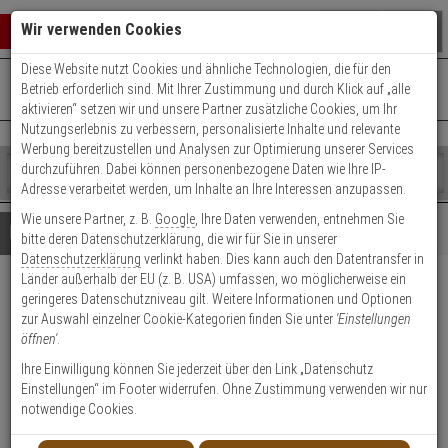
Warenkorb schließen
Suche öffnen
Warenko
Wir verwenden Cookies
Diese Website nutzt Cookies und ähnliche Technologien, die für den
+49 (0)821 899 493-0
Mo. - Do.: 8:00 - 16:30 | Fr.: 8:00 - 14:00 Uhr
0 ARTIKEL IM WARENKORB
Betrieb erforderlich sind. Mit Ihrer Zustimmung und durch Klick auf „alle
Kontaktservice nutzen
aktivieren“ setzen wir und unsere Partner zusätzliche Cookies, um Ihr
Ihr Warenkorb ist momentan leer.
Ergebnisse (
)
Nutzungserlebnis zu verbessern, personalisierte Inhalte und relevante
Fertig
Werbung bereitzustellen und Analysen zur Optimierung unserer Services
Shop
durchzuführen. Dabei können personenbezogene Daten wie Ihre IP-
durchsuchen
Adresse verarbeitet werden, um Inhalte an Ihre Interessen anzupassen.
Bitte
Es
Wie unsere Partner, z. B.
Google
, Ihre Daten verwenden, entnehmen Sie
geben
wurde
Details
Beratung
bitte deren Datenschutzerklärung, die wir für Sie in unserer
Sie
noch
Datenschutzerklärung
verlinkt haben. Dies kann auch den Datentransfer in
mindestens
Kategorien
Länder außerhalb der EU (z. B. USA) umfassen, wo möglicherweise ein
3
Suche
Axis RJ45 FIELD CONNECTOR
geringeres Datenschutzniveau gilt. Weitere Informationen und Optionen
Zeichen
gestartet
zur Auswahl einzelner Cookie-Kategorien finden Sie unter
'Einstellungen
ein,
Netzwerkstecker, 10 Stk.
öffnen'
.
um
die
Ihre Einwilligung können Sie jederzeit über den Link „Datenschutz
Produktmerkmale
Suche
Einstellungen“ im Footer widerrufen. Ohne Zustimmung verwenden wir nur
zu
notwendige Cookies.
starten.
Datenblatt drucken