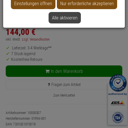
Einstellungen öffnen
Nur erforderliche akzeptieren
Produktinformationen
Zubehörartikel
Alle aktivieren
Anwendung: Videoüberwachung
144,
00
€
inkl. MwSt.
zzgl. Versandkosten
Lieferzeit: 3-4 Werktage**
7 Stück lagernd
Kostenfreie Retoure
In den Warenkorb
Fragen zum Artikel
Zum Merkzettel
Artikelnummer: 10030327
Herstellernummer:
01996-001
EAN:
7331021070578