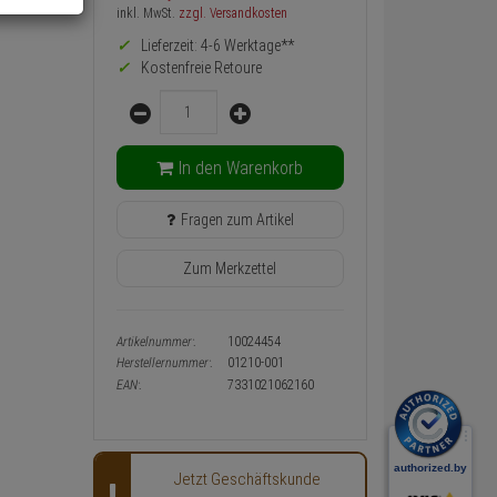
Preis,
inkl. MwSt.
zzgl. Versandkosten
Verfügbakeit
Lieferzeit: 4-6 Werktage**
und
Kostenfreie Retoure
Warenkorb-
oder
Menge
Konfigurieren-
Button
In den Warenkorb
Fragen zum Artikel
Zum Merkzettel
Artikelnummer:
10024454
Herstellernummer:
01210-001
EAN:
7331021062160
Jetzt Geschäftskunde