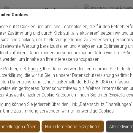
Kundencenter
enden Cookies
Übe
+49 (0)821 899 493-0
Schnel
ite nutzt Cookies und ähnliche Technologien, die für den Betrieb erfo
Kontaktservice
nutzen
Ihrer Zustimmung und durch Klick auf „alle aktivieren“ setzen wir und 
Mo. - Do.: 8:00 - 16:30 Fr. 8:00 - 14:00 Uhr
usätzliche Cookies, um Ihr Nutzungserlebnis zu verbessern, personalis
nd relevante Werbung bereitzustellen und Analysen zur Optimierung un
0D20 LED-Infrarotscheinwerfer 850nm
durchzuführen. Dabei können personenbezogene Daten wie Ihre IP-Ad
et werden, um Inhalte an Ihre Interessen anzupassen.
 Partner, z. B.
Google
, Ihre Daten verwenden, entnehmen Sie bitte de
zerklärung, die wir für Sie in unserer
Datenschutzerklärung
verlinkt 
 den Datentransfer in Länder außerhalb der EU (z. B. USA) umfassen,
weise ein geringeres Datenschutzniveau gilt. Weitere Informationen u
nwerfer 850nm
zur Auswahl einzelner Cookie-Kategorien finden Sie unter
'Einstellungen
lligung können Sie jederzeit über den Link „Datenschutz Einstellungen“
n. Ohne Zustimmung verwenden wir nur notwendige Cookies.
Produktinformationen
LED Infrarotstrahler - Modell: T90D
instellungen öffnen
Nur erforderliche akzeptieren
Alle aktivier
Leuchtweite bis 144 m