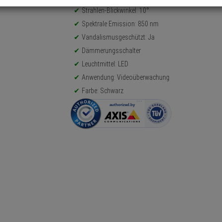
Strahlen-Blickwinkel: 10°
Spektrale Emission: 850 nm
Vandalismusgeschützt: Ja
Dämmerungsschalter
Leuchtmittel: LED
Anwendung: Videoüberwachung
Farbe: Schwarz